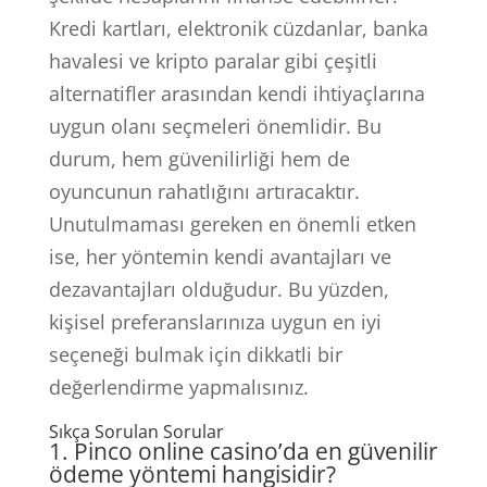
Kredi kartları, elektronik cüzdanlar, banka
havalesi ve kripto paralar gibi çeşitli
alternatifler arasından kendi ihtiyaçlarına
uygun olanı seçmeleri önemlidir. Bu
durum, hem güvenilirliği hem de
oyuncunun rahatlığını artıracaktır.
Unutulmaması gereken en önemli etken
ise, her yöntemin kendi avantajları ve
dezavantajları olduğudur. Bu yüzden,
kişisel preferanslarınıza uygun en iyi
seçeneği bulmak için dikkatli bir
değerlendirme yapmalısınız.
Sıkça Sorulan Sorular
1. Pinco online casino’da en güvenilir
ödeme yöntemi hangisidir?