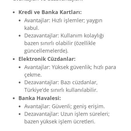
Kredi ve Banka Kartları:
Avantajlar: Hızlı işlemler; yaygın
kabul.
Dezavantajlar: Kullanım kolaylığı
bazen sınırlı olabilir (özellikle
güncellemelerde).
Elektronik Cüzdanlar:
Avantajlar: Yüksek güvenlik; hızlı para
çekme.
Dezavantajlar: Bazı cüzdanlar,
Türkiye’de sınırlı kullanılabilir.
Banka Havalesi:
Avantajlar: Güvenli; geniş erişim.
Dezavantajlar: Uzun işlem süreleri;
bazen yüksek işlem ücretleri.