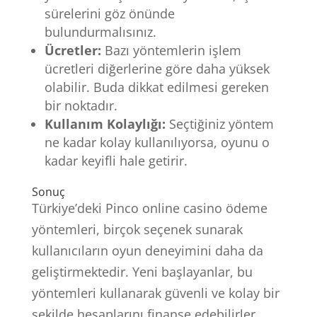
sürelerini göz önünde
bulundurmalısınız.
Ücretler:
Bazı yöntemlerin işlem
ücretleri diğerlerine göre daha yüksek
olabilir. Buda dikkat edilmesi gereken
bir noktadır.
Kullanım Kolaylığı:
Seçtiğiniz yöntem
ne kadar kolay kullanılıyorsa, oyunu o
kadar keyifli hale getirir.
Sonuç
Türkiye’deki Pinco online casino ödeme
yöntemleri, birçok seçenek sunarak
kullanıcıların oyun deneyimini daha da
geliştirmektedir. Yeni başlayanlar, bu
yöntemleri kullanarak güvenli ve kolay bir
şekilde hesaplarını finanse edebilirler.