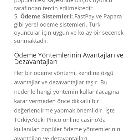
popülaritesi sayesinde birçok oyuncu
tarafından tercih edilmektedir.
Ödeme Sistemleri:
FastPay ve Papara
gibi yerel ödeme sistemleri, Türk
oyuncular için uygun ve kolay bir seçenek
sunmaktadır.
Ödeme Yöntemlerinin Avantajları ve
Dezavantajları
Her bir ödeme yöntemi, kendine özgü
avantajlar ve dezavantajlar taşır. Bu
nedenle hangi yöntemin kullanılacağına
karar vermeden önce dikkatli bir
değerlendirme yapmak önemlidir. İşte
Türkiye’deki Pinco online casino’da
kullanılan popüler ödeme yöntemlerinin
avantajları ve dezavantajları: