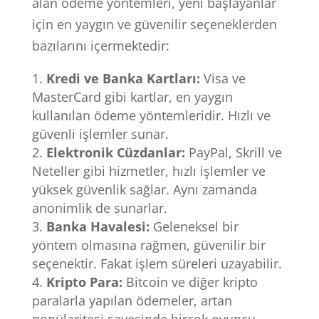
alan ödeme yöntemleri, yeni başlayanlar
için en yaygın ve güvenilir seçeneklerden
bazılarını içermektedir:
Kredi ve Banka Kartları:
Visa ve
MasterCard gibi kartlar, en yaygın
kullanılan ödeme yöntemleridir. Hızlı ve
güvenli işlemler sunar.
Elektronik Cüzdanlar:
PayPal, Skrill ve
Neteller gibi hizmetler, hızlı işlemler ve
yüksek güvenlik sağlar. Aynı zamanda
anonimlik de sunarlar.
Banka Havalesi:
Geleneksel bir
yöntem olmasına rağmen, güvenilir bir
seçenektir. Fakat işlem süreleri uzayabilir.
Kripto Para:
Bitcoin ve diğer kripto
paralarla yapılan ödemeler, artan