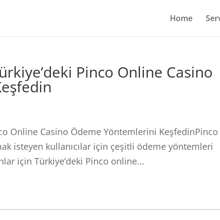
Home
Ser
Türkiye’deki Pinco Online Casino
eşfedin
Pinco Online Casino Ödeme Yöntemlerini KeşfedinPinco
k isteyen kullanıcılar için çeşitli ödeme yöntemleri
ar için Türkiye’deki Pinco online...