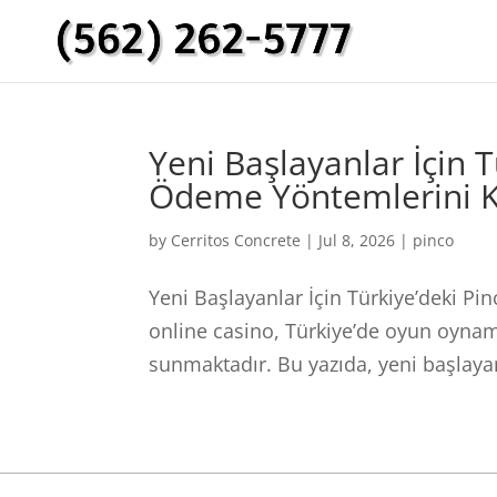
Yeni Başlayanlar İçin 
Ödeme Yöntemlerini K
by
Cerritos Concrete
|
Jul 8, 2026
|
pinco
Yeni Başlayanlar İçin Türkiye’deki 
online casino, Türkiye’de oyun oynama
sunmaktadır. Bu yazıda, yeni başlayanl