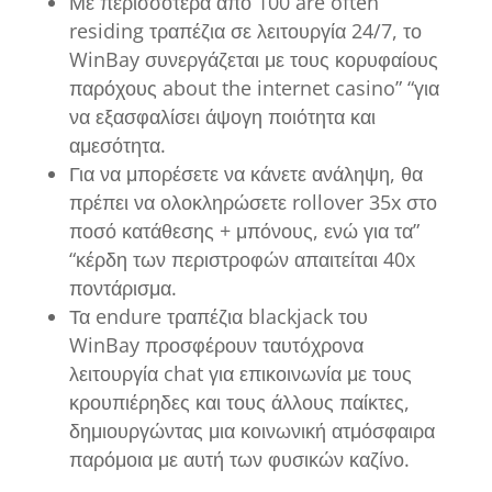
Με περισσότερα από 100 are often
residing τραπέζια σε λειτουργία 24/7, το
WinBay συνεργάζεται με τους κορυφαίους
παρόχους about the internet casino” “για
να εξασφαλίσει άψογη ποιότητα και
αμεσότητα.
Για να μπορέσετε να κάνετε ανάληψη, θα
πρέπει να ολοκληρώσετε rollover 35x στο
ποσό κατάθεσης + μπόνους, ενώ για τα”
“κέρδη των περιστροφών απαιτείται 40x
ποντάρισμα.
Τα endure τραπέζια blackjack του
WinBay προσφέρουν ταυτόχρονα
λειτουργία chat για επικοινωνία με τους
κρουπιέρηδες και τους άλλους παίκτες,
δημιουργώντας μια κοινωνική ατμόσφαιρα
παρόμοια με αυτή των φυσικών καζίνο.