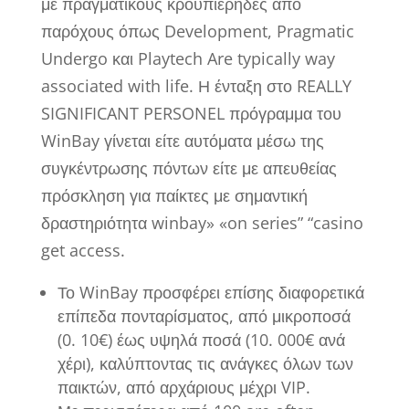
με πραγματικούς κρουπιέρηδες από
παρόχους όπως Development, Pragmatic
Undergo και Playtech Are typically way
associated with life. Η ένταξη στο REALLY
SIGNIFICANT PERSONEL πρόγραμμα του
WinBay γίνεται είτε αυτόματα μέσω της
συγκέντρωσης πόντων είτε με απευθείας
πρόσκληση για παίκτες με σημαντική
δραστηριότητα winbay» «on series” “casino
get access.
Το WinBay προσφέρει επίσης διαφορετικά
επίπεδα πονταρίσματος, από μικροποσά
(0. 10€) έως υψηλά ποσά (10. 000€ ανά
χέρι), καλύπτοντας τις ανάγκες όλων των
παικτών, από αρχάριους μέχρι VIP.