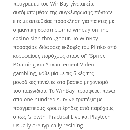
πρόγραμμα του WinBay γίνεται είτε
αυτόματα μέσω της συγκέντρωσης πόντων
είτε με απευθείας πρόσκληση για παίκτες με
σημαντική δραστηριότητα winbay on line
casino sign throughout. Το WinBay
προσφέρει διάφορες εκδοχές του Plinko από
κορυφαίους παρόχους όπως οι” “Spribe,
BGaming και Advancement Video
gambling, κάθε μία με τις δικές της
μοναδικές πινελιές στο βασικό μηχανισμό
του παιχνιδιού. Το WinBay προσφέρει πάνω
από one hundred survive τραπέζια με
πραγματικούς κρουπιέρηδες από παρόχους
όπως Growth, Practical Live και Playtech
Usually are typically residing.