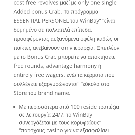
cost-free revolves μαζί με only one single
Added bonus Crab. Το πρόγραμμα
ESSENTIAL PERSONEL του WinBay” “είναι
δομημένο σε πολλαπλά επίπεδα,
προσφέροντας αυξανόμενα οφέλη καθώς οι
παίκτες ανεβαίνουν στην ιεραρχία. Επιπλέον,
με το Bonus Crab μπορείτε να αποκτήσετε
free rounds, advantage harmony ή
entirely free wagers, ενώ τα κέρματα που
συλλέγετε εξαργυρώνονται” “εύκολα στο
Store του brand name.
Με περισσότερα από 100 reside τραπέζια
σε λειτουργία 24/7, το WinBay
συνεργάζεται με τους κορυφαίους”
“παρόχους casino για να εξασφαλίσει