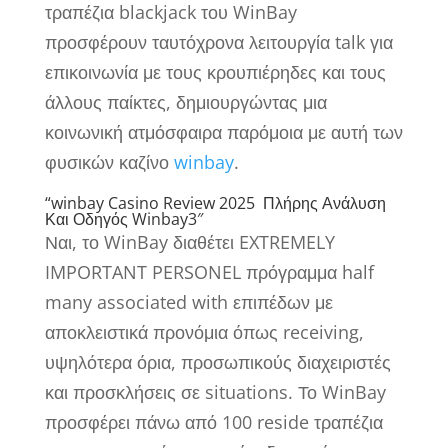
τραπέζια blackjack του WinBay
προσφέρουν ταυτόχρονα λειτουργία talk για
επικοινωνία με τους κρουπιέρηδες και τους
άλλους παίκτες, δημιουργώντας μια
κοινωνική ατμόσφαιρα παρόμοια με αυτή των
φυσικών καζίνο
winbay
.
“winbay Casino Review 2025 ️ Πλήρης Ανάλυση
Και Οδηγός Winbay3″
Ναι, το WinBay διαθέτει EXTREMELY
IMPORTANT PERSONEL πρόγραμμα half
many associated with επιπέδων με
αποκλειστικά προνόμια όπως receiving,
υψηλότερα όρια, προσωπικούς διαχειριστές
και προσκλήσεις σε situations. Το WinBay
προσφέρει πάνω από 100 reside τραπέζια