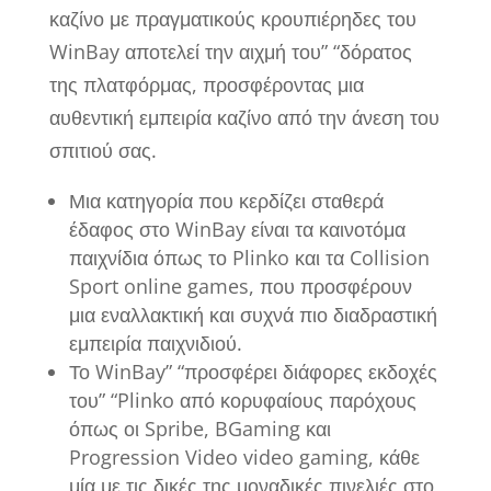
καζίνο με πραγματικούς κρουπιέρηδες του
WinBay αποτελεί την αιχμή του” “δόρατος
της πλατφόρμας, προσφέροντας μια
αυθεντική εμπειρία καζίνο από την άνεση του
σπιτιού σας.
Μια κατηγορία που κερδίζει σταθερά
έδαφος στο WinBay είναι τα καινοτόμα
παιχνίδια όπως το Plinko και τα Collision
Sport online games, που προσφέρουν
μια εναλλακτική και συχνά πιο διαδραστική
εμπειρία παιχνιδιού.
Το WinBay” “προσφέρει διάφορες εκδοχές
του” “Plinko από κορυφαίους παρόχους
όπως οι Spribe, BGaming και
Progression Video video gaming, κάθε
μία με τις δικές της μοναδικές πινελιές στο