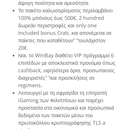
άψογη ποιότητα και αμεσότητα.
Το πακέτο καλωσορίσματος περιλαμβάνει
100% μπόνους έως 500€, 2 hundred
δωρεάν περιστροφές και only one
Included bonus Crab, και απονέμεται σε
παίκτες που καταθέτουν” “τουλάχιστον
20€.
Ναι, το WinBay διαθέτει VIP πρόγραμμα 6
επιπέδων με αποκλειστικά προνόμια όπως
cashback, υψηλότερα όρια, προσωπικούς
διαχειριστές” “και προσκλήσεις σε
regimens.
Λειτουργεί με τη σφραγίδα τη επιτροπή
iGaming των Φιλιππίνων και παρέχει
προστασία στα οικονομικά και προσωπικά
δεδομένα των παικτών μέσω του
πρωτοκόλλου κρυπτογράφησης TLS a