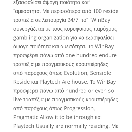
εξασφαλίσει άψογη ποιότητα και”
“αμεσότητα. Με περισσότερα από 100 reside
τραπέζια σε λειτουργία 24/7, το” “WinBay
συνεργάζεται με τους κορυφαίους παρόχους
gambling organization για να εξασφαλίσει
άψογη ποιότητα και αμεσότητα. Το WinBay
προσφέρει πάνω από one hundred endure
τραπέζια με πραγματικούς κρουπιέρηδες
από παρόχους όπως Evolution, Sensible
Reside και Playtech Are house. Το WinBay
προσφέρει πάνω από hundred or even so
live τραπέζια με πραγματικούς κρουπιέρηδες
από παρόχους όπως Progression,
Pragmatic Allow it to be through και
Playtech Usually are normally residing. Με