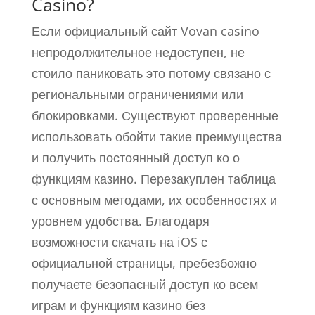
Casino?
Если официальный сайт Vovan casino
непродолжительное недоступен, не
стоило паниковать это потому связано с
региональными ограничениями или
блокировками. Существуют проверенные
использовать обойти такие преимущества
и получить постоянный доступ ко о
функциям казино. Перезакуплен таблица
с основным методами, их особенностях и
уровнем удобства. Благодаря
возможности скачать на iOS с
официальной страницы, пребезбожно
получаете безопасный доступ ко всем
играм и функциям казино без