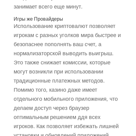
занимает всего еще минут.
Игры же Провайдеры
Использование криптовалют позволяет
игрокам с разных уголков мира быстрее и
безопаснее пополнять ваш счет, а
нормализаторской выводить выигрыш.
Это также снижает комиссии, которые
могут возникли при использовании
традиционные платежных методов.
Помимо того, казино даже имеет
отдельного мобильного приложения, что
делаем доступ через браузер
оптимальным решением ддя всех
игроков. Как позволяет избежать лишней
установки и обновлений приложений,