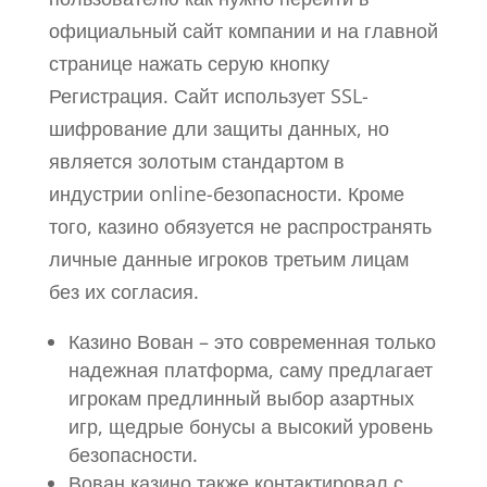
официальный сайт компании и на главной
странице нажать серую кнопку
Регистрация. Сайт использует SSL-
шифрование дли защиты данных, но
является золотым стандартом в
индустрии online-безопасности. Кроме
того, казино обязуется не распространять
личные данные игроков третьим лицам
без их согласия.
Казино Вован – это современная только
надежная платформа, саму предлагает
игрокам предлинный выбор азартных
игр, щедрые бонусы а высокий уровень
безопасности.
Вован казино также контактировал с