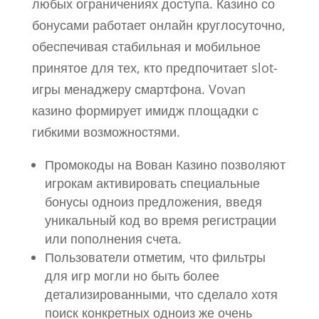
любых ограничениях доступа. Казино со
бонусами работает онлайн круглосуточно,
обеспечивая стабильная и мобильное
принятое для тех, кто предпочитает slot-
игры менаджеру смартфона. Vovan
казино формирует имидж площадки с
гибкими возможностями.
Промокоды на Вован Казино позволяют
игрокам активировать специальные
бонусы одноиз предложения, введя
уникальный код во время регистрации
или пополнения счета.
Пользователи отметим, что фильтры
для игр могли но быть более
детализированными, что сделало хотя
поиск конкретных одноиз же очень