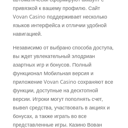
привязкой к вашему профилю. Сайт
Vovan Casino поддерживает несколько
языков интерфейса и отличии удобной
навигацией.
Независимо от выбрано способа доступа,
вы ждет увлекательный элодриан
азартных игр и бонусов. Полный
функционал Мобильная версия и
приложение Vovan Casino сохраняют все
функции, доступные на десктопной
версии. Игроки могут пополнять счет,
вывел средства, участвовать в акциях и
бонусах, а также играть во все
представленные игры. Казино Вован