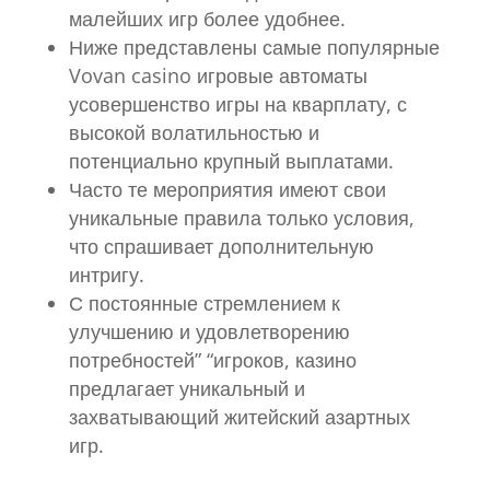
малейших игр более удобнее.
Ниже представлены самые популярные
Vovan casino игровые автоматы
усовершенство игры на кварплату, с
высокой волатильностью и
потенциально крупный выплатами.
Часто те мероприятия имеют свои
уникальные правила только условия,
что спрашивает дополнительную
интригу.
С постоянные стремлением к
улучшению и удовлетворению
потребностей” “игроков, казино
предлагает уникальный и
захватывающий житейский азартных
игр.