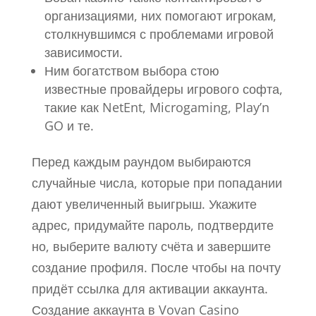
организациями, них помогают игрокам,
столкнувшимся с проблемами игровой
зависимости.
Ним богатством выбора стою
известные провайдеры игрового софта,
такие как NetEnt, Microgaming, Play’n
GO и те.
Перед каждым раундом выбираются
случайные числа, которые при попадании
дают увеличенный выигрыш. Укажите
адрес, придумайте пароль, подтвердите
но, выберите валюту счёта и завершите
создание профиля. После чтобы на почту
придёт ссылка для активации аккаунта.
Создание аккаунта в Vovan Casino