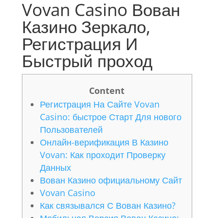
Vovan Casino Вован
Казино Зеркало,
Регистрация И
Быстрый проход
Content
Регистрация На Сайте Vovan
Casino: быстрое Старт Для нового
Пользователей
Онлайн-верификация В Казино
Vovan: Как проходит Проверку
Данных
Вован Казино официальному Сайт
Vovan Casino
Как связывался С Вован Казино?