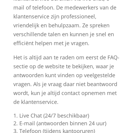
mail of telefoon. De medewerkers van de
klantenservice zijn professioneel,
vriendelijk en behulpzaam. Ze spreken
verschillende talen en kunnen je snel en
efficiënt helpen met je vragen.
Het is altijd aan te raden om eerst de FAQ-
sectie op de website te bekijken, waar je
antwoorden kunt vinden op veelgestelde
vragen. Als je vraag daar niet beantwoord
wordt, kun je altijd contact opnemen met
de klantenservice.
Live Chat (24/7 beschikbaar)
E-mail (antwoorden binnen 24 uur)
Telefoon (tijdens kantooruren)