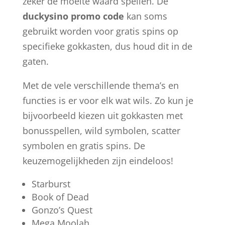
zeker de moeite waard spellen. De
duckysino promo code
kan soms
gebruikt worden voor gratis spins op
specifieke gokkasten, dus houd dit in de
gaten.
Met de vele verschillende thema’s en
functies is er voor elk wat wils. Zo kun je
bijvoorbeeld kiezen uit gokkasten met
bonusspellen, wild symbolen, scatter
symbolen en gratis spins. De
keuzemogelijkheden zijn eindeloos!
Starburst
Book of Dead
Gonzo’s Quest
Mega Moolah