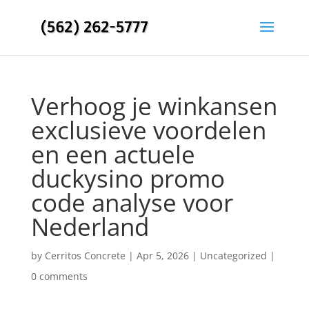
Verhoog je winkansen
exclusieve voordelen
en een actuele
duckysino promo
code analyse voor
Nederland
by
Cerritos Concrete
|
Apr 5, 2026
|
Uncategorized
|
0 comments