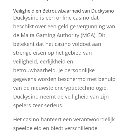
Veiligheid en Betrouwbaarheid van Duckysino
Duckysino is een online casino dat
beschikt over een geldige vergunning van
de Malta Gaming Authority (MGA). Dit
betekent dat het casino voldoet aan
strenge eisen op het gebied van
veiligheid, eerlijkheid en
betrouwbaarheid. Je persoonlijke
gegevens worden beschermd met behulp
van de nieuwste encryptietechnologie.
Duckysino neemt de veiligheid van zijn
spelers zeer serieus.
Het casino hanteert een verantwoordelijk
speelbeleid en biedt verschillende