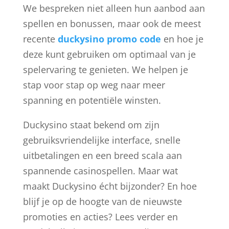
We bespreken niet alleen hun aanbod aan
spellen en bonussen, maar ook de meest
recente
duckysino promo code
en hoe je
deze kunt gebruiken om optimaal van je
spelervaring te genieten. We helpen je
stap voor stap op weg naar meer
spanning en potentiële winsten.
Duckysino staat bekend om zijn
gebruiksvriendelijke interface, snelle
uitbetalingen en een breed scala aan
spannende casinospellen. Maar wat
maakt Duckysino écht bijzonder? En hoe
blijf je op de hoogte van de nieuwste
promoties en acties? Lees verder en