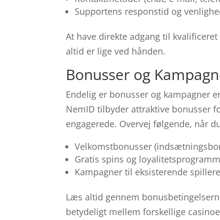
Supportens responstid og venligh
At have direkte adgang til kvalificere
altid er lige ved hånden.
Bonusser og Kampagn
Endelig er bonusser og kampagner en v
NemID tilbyder attraktive bonusser for
engagerede. Overvej følgende, når d
Velkomstbonusser (indsætningsbo
Gratis spins og loyalitetsprogram
Kampagner til eksisterende spiller
Læs altid gennem bonusbetingelserne
betydeligt mellem forskellige casinoe