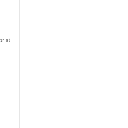
or at