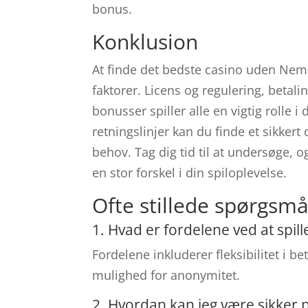
bonus.
Konklusion
At finde det bedste casino uden NemI
faktorer. Licens og regulering, betal
bonusser spiller alle en vigtig rolle i
retningslinjer kan du finde et sikker
behov. Tag dig tid til at undersøge, og
en stor forskel i din spiloplevelse.
Ofte stillede spørgsmå
1. Hvad er fordelene ved at spi
Fordelene inkluderer fleksibilitet i 
mulighed for anonymitet.
2. Hvordan kan jeg være sikker p