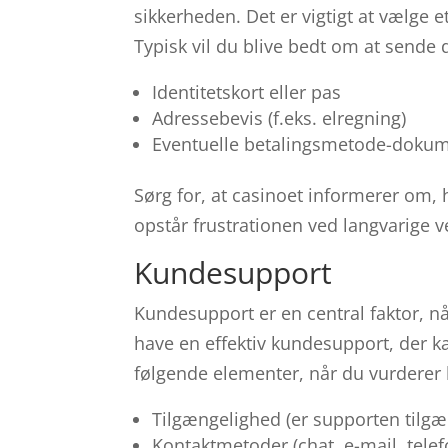
sikkerheden. Det er vigtigt at vælge e
Typisk vil du blive bedt om at send
Identitetskort eller pas
Adressebevis (f.eks. elregning)
Eventuelle betalingsmetode-doku
Sørg for, at casinoet informerer om, 
opstår frustrationen ved langvarige v
Kundesupport
Kundesupport er en central faktor, n
have en effektiv kundesupport, der ka
følgende elementer, når du vurderer
Tilgængelighed (er supporten tilgæ
Kontaktmetoder (chat, e-mail, telef