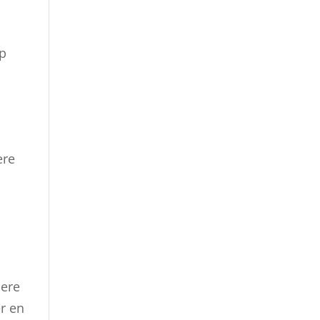
lp
ere
iere
er en