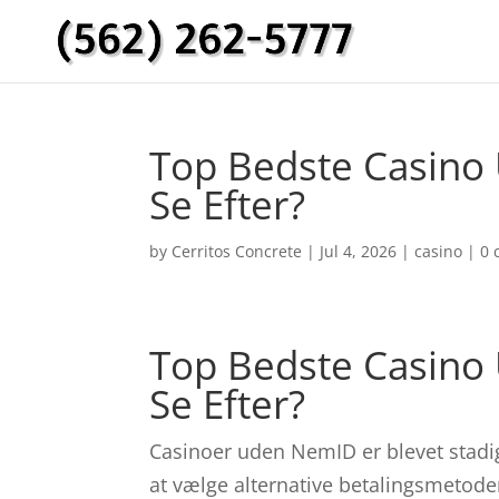
Top Bedste Casino
Se Efter?
by
Cerritos Concrete
|
Jul 4, 2026
|
casino
|
0 
Top Bedste Casino
Se Efter?
Casinoer uden NemID er blevet stadi
at vælge alternative betalingsmetoder.