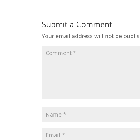
Submit a Comment
Your email address will not be publi