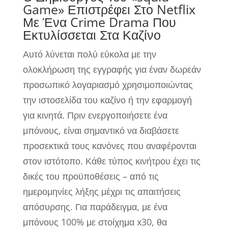
Game» Επιστρέφει Στο Netflix
Με Ένα Crime Drama Που
Εκτυλίσσεται Στα Καζίνο
Αυτό λύνεται πολύ εύκολα με την
ολοκλήρωση της εγγραφής για έναν δωρεάν
προσωπικό λογαριασμό χρησιμοποιώντας
την ιστοσελίδα του καζίνο ή την εφαρμογή
για κινητά. Πριν ενεργοποιήσετε ένα
μπόνους, είναι σημαντικό να διαβάσετε
προσεκτικά τους κανόνες που αναφέρονται
στον ιστότοπο. Κάθε τύπος κινήτρου έχει τις
δικές του προϋποθέσεις – από τις
ημερομηνίες λήξης μέχρι τις απαιτήσεις
απόσυρσης. Για παράδειγμα, με ένα
μπόνους 100% με στοίχημα x30, θα