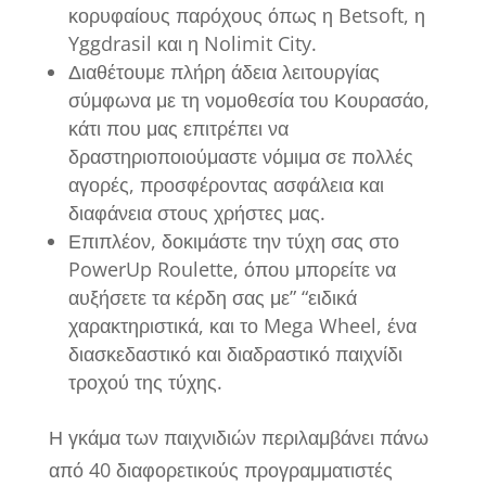
κορυφαίους παρόχους όπως η Betsoft, η
Yggdrasil και η Nolimit City.
Διαθέτουμε πλήρη άδεια λειτουργίας
σύμφωνα με τη νομοθεσία του Κουρασάο,
κάτι που μας επιτρέπει να
δραστηριοποιούμαστε νόμιμα σε πολλές
αγορές, προσφέροντας ασφάλεια και
διαφάνεια στους χρήστες μας.
Επιπλέον, δοκιμάστε την τύχη σας στο
PowerUp Roulette, όπου μπορείτε να
αυξήσετε τα κέρδη σας με” “ειδικά
χαρακτηριστικά, και το Mega Wheel, ένα
διασκεδαστικό και διαδραστικό παιχνίδι
τροχού της τύχης.
Η γκάμα των παιχνιδιών περιλαμβάνει πάνω
από 40 διαφορετικούς προγραμματιστές