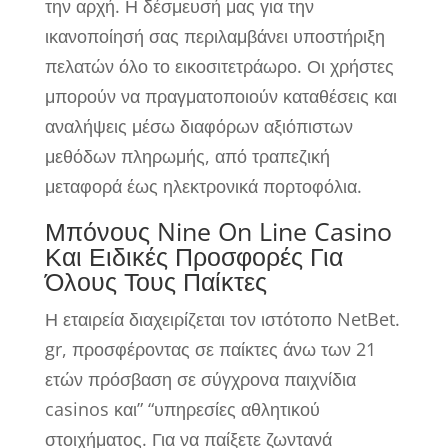
την αρχή. Η δέσμευσή μας για την
ικανοποίησή σας περιλαμβάνει υποστήριξη
πελατών όλο το εικοσιτετράωρο. Οι χρήστες
μπορούν να πραγματοποιούν καταθέσεις και
αναλήψεις μέσω διαφόρων αξιόπιστων
μεθόδων πληρωμής, από τραπεζική
μεταφορά έως ηλεκτρονικά πορτοφόλια.
Μπόνους Nine On Line Casino
Και Ειδικές Προσφορές Για
Όλους Τους Παίκτες
Η εταιρεία διαχειρίζεται τον ιστότοπο NetBet.
gr, προσφέροντας σε παίκτες άνω των 21
ετών πρόσβαση σε σύγχρονα παιχνίδια
casinos και” “υπηρεσίες αθλητικού
στοιχήματος. Για να παίξετε ζωντανά