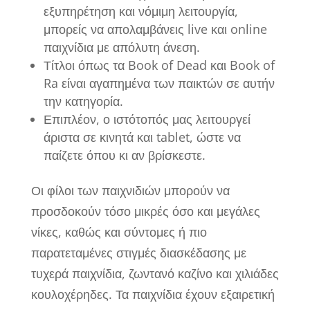
εξυπηρέτηση και νόμιμη λειτουργία,
μπορείς να απολαμβάνεις live και online
παιχνίδια με απόλυτη άνεση.
Τίτλοι όπως τα Book of Dead και Book of
Ra είναι αγαπημένα των παικτών σε αυτήν
την κατηγορία.
Επιπλέον, ο ιστότοπός μας λειτουργεί
άριστα σε κινητά και tablet, ώστε να
παίζετε όπου κι αν βρίσκεστε.
Οι φίλοι των παιχνιδιών μπορούν να
προσδοκούν τόσο μικρές όσο και μεγάλες
νίκες, καθώς και σύντομες ή πιο
παρατεταμένες στιγμές διασκέδασης με
τυχερά παιχνίδια, ζωντανό καζίνο και χιλιάδες
κουλοχέρηδες. Τα παιχνίδια έχουν εξαιρετική