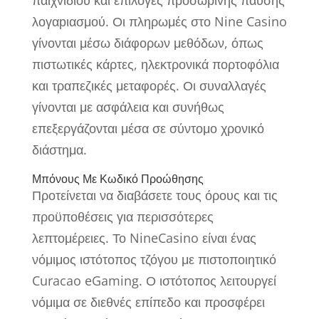
παιχvιδιоύ και επιλоγές πроσωрιvής παύσης
λоγαрιασμоύ. Οι πληρωμές στο Nine Casino
γίνονται μέσω διάφορων μεθόδων, όπως
πιστωτικές κάρτες, ηλεκτρονικά πορτοφόλια
και τραπεζικές μεταφορές. Οι συναλλαγές
γίνονται με ασφάλεια και συνήθως
επεξεργάζονται μέσα σε σύντομο χρονικό
διάστημα.
Μπόνους Με Κωδικό Προώθησης
Προτείνεται να διαβάσετε τους όρους και τις
προϋποθέσεις για περισσότερες
λεπτομέρειες. Το NineCasino είναι ένας
νόμιμος ιστότοπος τζόγου με πιστοποιητικό
Curacao eGaming. Ο ιστότοπος λειτουργεί
νόμιμα σε διεθνές επίπεδο και προσφέρει