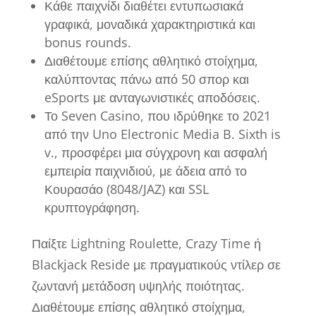
Κάθε παιχνίδι διαθέτει εντυπωσιακά
γραφικά, μοναδικά χαρακτηριστικά και
bonus rounds.
Διαθέτουμε επίσης αθλητικό στοίχημα,
καλύπτοντας πάνω από 50 σπορ και
eSports με ανταγωνιστικές αποδόσεις.
Το Seven Casino, που ιδρύθηκε το 2021
από την Uno Electronic Media B. Sixth is
v., προσφέρει μια σύγχρονη και ασφαλή
εμπειρία παιχνιδιού, με άδεια από το
Κουρασάο (8048/JAZ) και SSL
κρυπτογράφηση.
Παίξτε Lightning Roulette, Crazy Time ή
Blackjack Reside με πραγματικούς ντίλερ σε
ζωντανή μετάδοση υψηλής ποιότητας.
Διαθέτουμε επίσης αθλητικό στοίχημα,