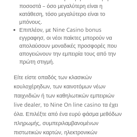
ποσοστά – όσο μεγαλύτερη είναι η
κατάθεση, τόσο μεγαλύτερο είναι το
μπόνους.
Επιπλέον, με Nine Casino bonus
εγγραφησ, οι νέοι παίκτες μπορούν να
απολαύσουν μοναδικές προσφορές που
απογειώνουν την εμπειρία τους από την
πρώτη στιγμή.
Είτε είστε οπαδός των κλασικών
κουλοχέρηδων, των καινοτόμων νέων
παιχνιδιών ή των καθηλωτικών εμπειριών
live dealer, το Nine On line casino τα έχει
όλα. Επιλέξτε από ένα ευρύ φάσμα μεθόδων
πληρωμής, συμπεριλαμβανομένων
πιστωτικών καρτών, ηλεκτρονικών