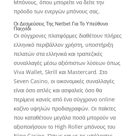
Μπόνους, όπου μπορείτε να δείτε την
πρόοδο των ενεργών μπόνους σας.
Οι Δεσμεύσεις Της Netbet Για Το Υπεύθυνο
Παιχνίδι
Οι σύγχρονες πλατφόρμες διαθέτουν πλήρες
ελληνικό περιβάλλον χρήστη, υποστήριξη
πελατών στα ελληνικά και τραπεζικές
συναλλαγές μέσω αξιόπιστων λύσεων όπως
Viva Wallet, Skrill και Mastercard. Στο
Seven Casino, οι οικονομικές συναλλαγές
είναι όσο απλές και ασφαλείς όσο θα
περίμενε κανείς από ένα σύγχρονο online
καζίνο υψηλών προδιαγραφών. Οι παίκτες
που καταθέτουν μεγάλα ποσά μπορούν να
αξιοποιήσουν το High Roller μπόνους του
Nine Casino. Όπως και με τις υπόλοιπες