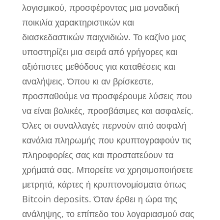
λογισμικού, προσφέροντας μια μοναδική
ποικιλία χαρακτηριστικών και
διασκεδαστικών παιχνιδιών. Το καζίνο μας
υποστηρίζει μια σειρά από γρήγορες και
αξιόπιστες μεθόδους για καταθέσεις και
αναλήψεις. Όπου κι αν βρίσκεστε,
προσπαθούμε να προσφέρουμε λύσεις που
να είναι βολικές, προσβάσιμες και ασφαλείς.
Όλες οι συναλλαγές περνούν από ασφαλή
κανάλια πληρωμής που κρυπτογραφούν τις
πληροφορίες σας και προστατεύουν τα
χρήματά σας. Μπορείτε να χρησιμοποιήσετε
μετρητά, κάρτες ή κρυπτονομίσματα όπως
Bitcoin deposits. Όταν έρθει η ώρα της
ανάληψης, το επίπεδο του λογαριασμού σας