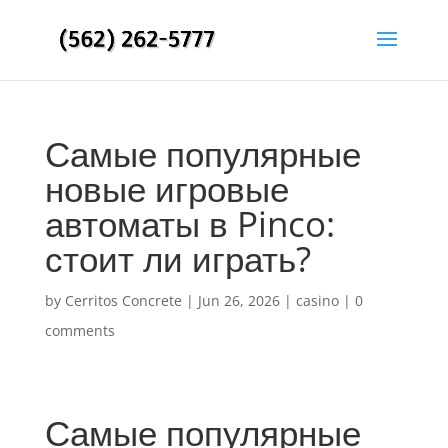
Самые популярные
новые игровые
автоматы в Pinco:
стоит ли играть?
by
Cerritos Concrete
|
Jun 26, 2026
|
casino
|
0
comments
Самые популярные