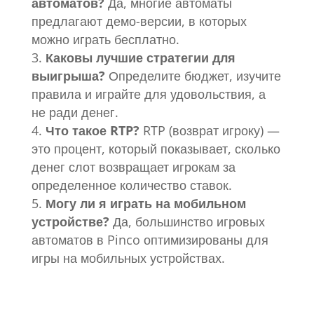
автоматов?
Да, многие автоматы
предлагают демо-версии, в которых
можно играть бесплатно.
Каковы лучшие стратегии для
выигрыша?
Определите бюджет, изучите
правила и играйте для удовольствия, а
не ради денег.
Что такое RTP?
RTP (возврат игроку) —
это процент, который показывает, сколько
денег слот возвращает игрокам за
определенное количество ставок.
Могу ли я играть на мобильном
устройстве?
Да, большинство игровых
автоматов в Pinco оптимизированы для
игры на мобильных устройствах.