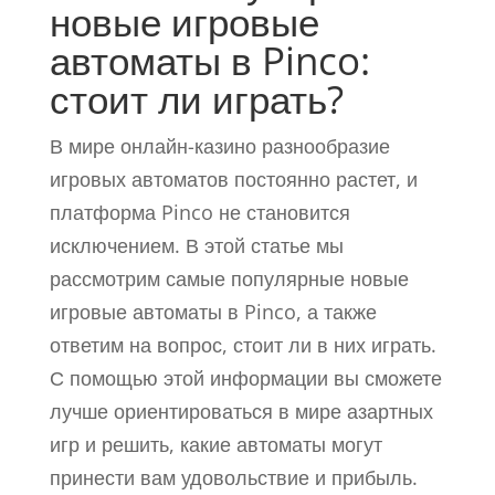
новые игровые
автоматы в Pinco:
стоит ли играть?
В мире онлайн-казино разнообразие
игровых автоматов постоянно растет, и
платформа Pinco не становится
исключением. В этой статье мы
рассмотрим самые популярные новые
игровые автоматы в Pinco, а также
ответим на вопрос, стоит ли в них играть.
С помощью этой информации вы сможете
лучше ориентироваться в мире азартных
игр и решить, какие автоматы могут
принести вам удовольствие и прибыль.