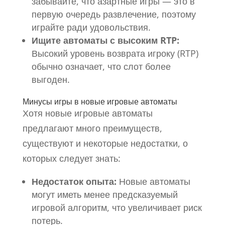
забывайте, что азартные игры — это в
первую очередь развлечение, поэтому
играйте ради удовольствия.
Ищите автоматы с высоким RTP:
Высокий уровень возврата игроку (RTP)
обычно означает, что слот более
выгоден.
Минусы игры в новые игровые автоматы
Хотя новые игровые автоматы
предлагают много преимуществ,
существуют и некоторые недостатки, о
которых следует знать:
Недостаток опыта:
Новые автоматы
могут иметь менее предсказуемый
игровой алгоритм, что увеличивает риск
потерь.