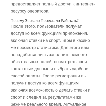
предоставляет полный доступ к интернет-
ресурсу оператора.
Почему Зеркало Перестало Работать?
После этого, пользователи получат
доступ ко всем функциям приложения,
включая ставки на спорт, игры в казино
же просмотр статистики. Для этого вам
понадобится лишь заполнить немного
обязательных полей, посмотреть свои
контактные данные и выбрать удобное
способ оплаты. Госле регистрации вы
получит доступ ко всем функциям,
включая возможностью делать ставки и
спорт и следил за результатами же
режиме реального время. Актуальное