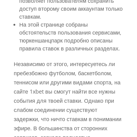
позволяет пользователям сохранить
доступ второму своим аккаунтам только
ставкам.
На этой странице собраны
обстоятельств пользования сервисами,
тюркеншанцпарк подробно описаны
правила ставок в различных разделах.
Независимо от этого, интересуетесь ли
пребезбожно футболом, баскетболом,
теннисом или другими видами спорта, на
сайте 1xbet вы смогут найти все нужны
события для твоей ставки. Однако при
слабом соединении существуют
задержки, что ничто ставкам в понимании
эфире. В большинства от сторонних