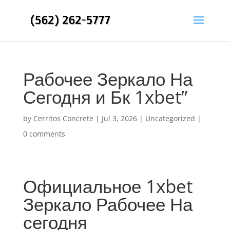
Рабочее Зеркало На
Сегодня и Бк 1xbet”
by
Cerritos Concrete
|
Jul 3, 2026
|
Uncategorized
|
0 comments
Официальное 1xbet
Зеркало Рабочее На
сегодня