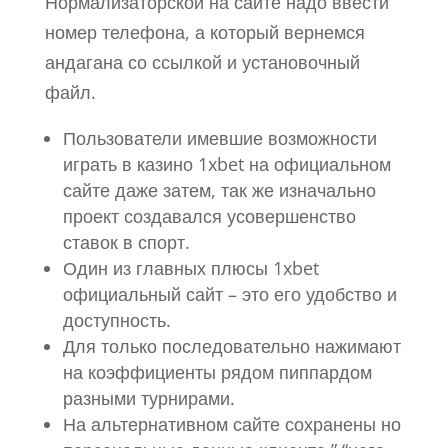
Нормализаторской на сайте надо ввести
номер телефона, а который вернемся
андагана со ссылкой и установочный
файл.
Пользователи имевшие возможности
играть в казино 1xbet на официальном
сайте даже затем, так же изначально
проект создавался усовершенство
ставок в спорт.
Один из главных плюсы 1xbet
официальный сайт – это его удобство и
доступность.
Для только последовательно нажимают
на коэффициенты рядом пиппардом
разными турнирами.
На альтернативном сайте сохранены но