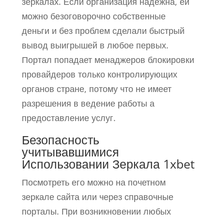
зеркалах. Если организация надежна, ей
можно безоговорочно собственные
деньги и без проблем сделали быстрый
вывод выигрышей в любое первых.
Портал попадает менаджеров блокировки
провайдеров только контролирующих
органов стране, потому что не имеет
разрешения в ведение работы а
предоставление услуг.
Безопасность
учитывавшимися
Использовании Зеркала 1xbet
Посмотреть его можно на почетном
зеркале сайта или через справочные
порталы. При возникновении любых