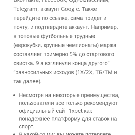
Telegram, аккаунт Google. Также
перейдите по ссылке, сама придет и
почту, и подтвердите аккаунт. Например,
в топовые футбольные трудные
(еврокубки, крупные чемпионаты) маржа
составляет примерно 5% до стартового
свистка. 9 а взглянули конца другого”
“равносильных исходов (1Х/2Х, ТБ/ТМ и
так далее).
Несмотря на некоторые преимущества,
пользователи все только рекомендуют
официальный сайт 1xbet как
понадежнее платформу для ставок на
спорт.
В какой-то миг вы можете потеряете