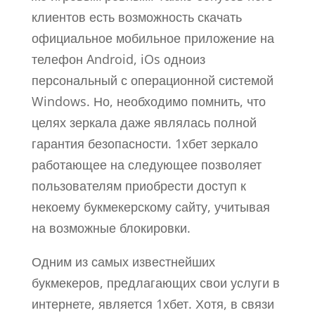
клиентов есть возможность скачать
официальное мобильное приложение на
телефон Android, iOs одноиз
персональный с операционной системой
Windows. Но, необходимо помнить, что
целях зеркала даже являлась полной
гарантия безопасности. 1хбет зеркало
работающее на следующее позволяет
пользователям приобрести доступ к
некоему букмекерскому сайту, учитывая
на возможные блокировки.
Одним из самых известнейших
букмекеров, предлагающих свои услуги в
интернете, является 1хбет. Хотя, в связи