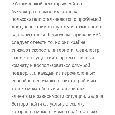
с блокировкой некоторых сайтов
букмекера в немногих странах,
пользователи сталкиваются с проблемой
доступа к своим аккаунтам и возможности
сделали ставки. К минусам сервисов VPN
следует отнести то, но они крайне
снижают скорость интернета. Севилестр
сможете осуществить проем в личный
комнату и воспользоваться службой
поддержки. Каждый из перечисленных
способов невозможно считать рабочим
только может быть использовался
клиентом в зависимости ситуации. Задача
беттора найти актуальную ссылку,
которая на момент момент работает же