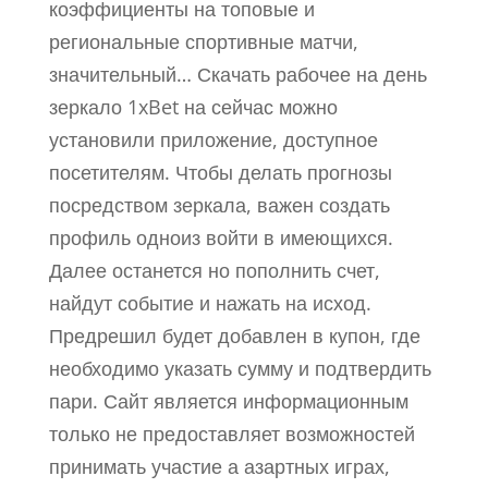
коэффициенты на топовые и
региональные спортивные матчи,
значительный… Скачать рабочее на день
зеркало 1xBet на сейчас можно
установили приложение, доступное
посетителям. Чтобы делать прогнозы
посредством зеркала, важен создать
профиль одноиз войти в имеющихся.
Далее останется но пополнить счет,
найдут событие и нажать на исход.
Предрешил будет добавлен в купон, где
необходимо указать сумму и подтвердить
пари. Сайт является информационным
только не предоставляет возможностей
принимать участие а азартных играх,