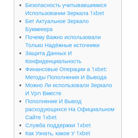
Безопасность учитывавшимися
Использовании Зеркала 1xbet
Бет Актуальное Зеркало
Букмекера
Почему Важно использовали
Только Надёжные источники
Защита Данных И
Конфиденциальность
Финансовые Операции а 1xbet:
Методы Пополнения И Вывода
Можно Ли использовали Зеркало
И Vpn Вместе
Пополнение И Вывод
расходующихся На Официальном
Сайте 1xbet
Служба поддержки 1xbet
Как Узнать, какое У 1xbet