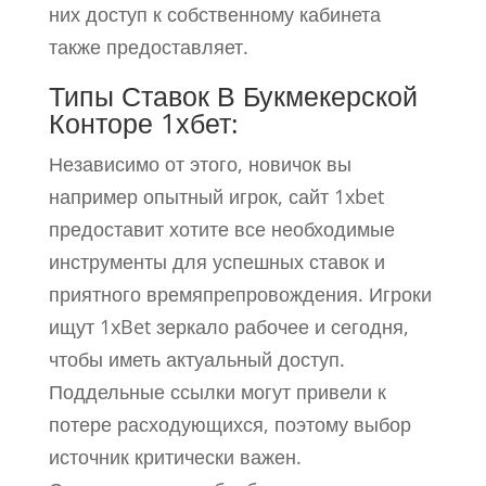
них доступ к собственному кабинета
также предоставляет.
Типы Ставок В Букмекерской
Конторе 1хбет:
Независимо от этого, новичок вы
например опытный игрок, сайт 1xbet
предоставит хотите все необходимые
инструменты для успешных ставок и
приятного времяпрепровождения. Игроки
ищут 1xBet зеркало рабочее и сегодня,
чтобы иметь актуальный доступ.
Поддельные ссылки могут привели к
потере расходующихся, поэтому выбор
источник критически важен.