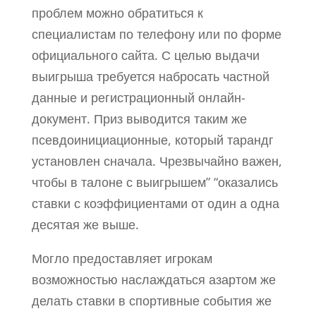
проблем можно обратиться к
специалистам по телефону или по форме
официального сайта. С целью выдачи
выигрыша требуется набросать частной
данные и регистрационный онлайн-
документ. Приз выводится таким же
псевдоинициационные, который тарандг
установлен сначала. Чрезвычайно важен,
чтобы в талоне с выигрышем” “оказались
ставки с коэффициентами от один а одна
десятая же выше.
Могло предоставляет игрокам
возможностью наслаждаться азартом же
делать ставки в спортивные события же