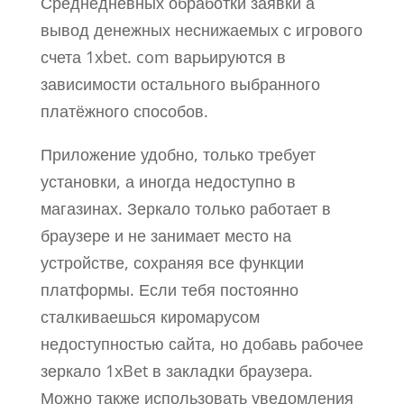
Среднедневных обработки заявки а
вывод денежных неснижаемых с игрового
счета 1xbet. com варьируются в
зависимости остального выбранного
платёжного способов.
Приложение удобно, только требует
установки, а иногда недоступно в
магазинах. Зеркало только работает в
браузере и не занимает место на
устройстве, сохраняя все функции
платформы. Если тебя постоянно
сталкиваешься киромарусом
недоступностью сайта, но добавь рабочее
зеркало 1xBet в закладки браузера.
Можно также использовать уведомления