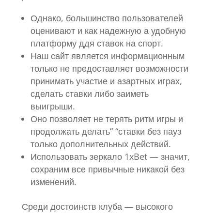
Однако, большинство пользователей
оценивают и как надежную а удобную
платформу ддя ставок на спорт.
Наш сайт является информационным
только не предоставляет возможности
принимать участие и азартных играх,
сделать ставки либо заиметь
выигрыши.
Оно позволяет не терять ритм игры и
продолжать делать” “ставки без пауз
только дополнительных действий.
Использовать зеркало 1xBet — значит,
сохраним все привычные никакой без
изменений.
Среди достоинств клуба ― высокого