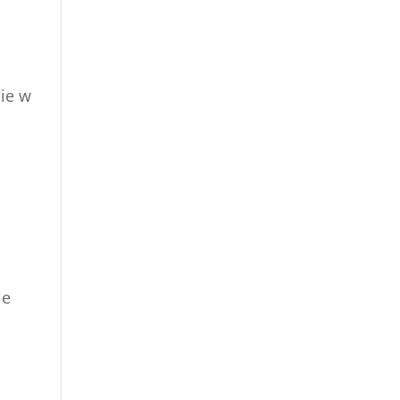
ie w
o
ie