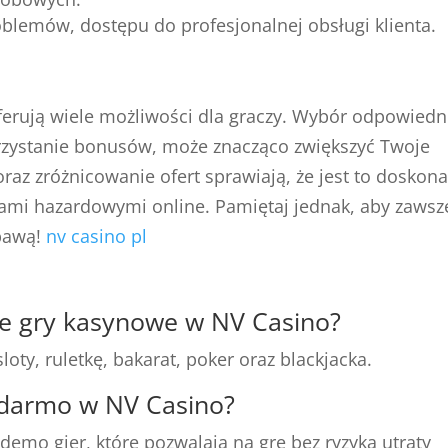
lemów, dostępu do profesjonalnej obsługi klienta.
oferują wiele możliwości dla graczy. Wybór odpowiedn
orzystanie bonusów, może znacząco zwiększyć Twoje
az zróżnicowanie ofert sprawiają, że jest to doskona
rami hazardowymi online. Pamiętaj jednak, aby zawsz
abawą!
nv casino pl
sze gry kasynowe w NV Casino?
oty, ruletkę, bakarat, poker oraz blackjacka.
 darmo w NV Casino?
demo gier, które pozwalają na grę bez ryzyka utraty