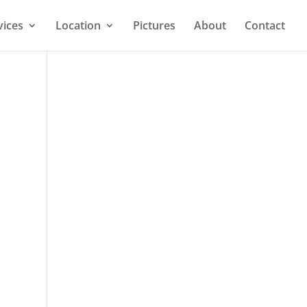
vices
Location
Pictures
About
Contact