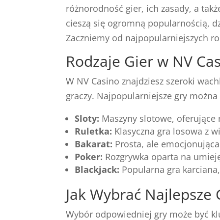
różnorodność gier, ich zasady, a tak
cieszą się ogromną popularnością, d
Zaczniemy od najpopularniejszych rod
Rodzaje Gier w NV Ca
W NV Casino znajdziesz szeroki wach
graczy. Najpopularniejsze gry można p
Sloty:
Maszyny slotowe, oferujące
Ruletka:
Klasyczna gra losowa z w
Bakarat:
Prosta, ale emocjonująca 
Poker:
Rozgrywka oparta na umiej
Blackjack:
Popularna gra karciana,
Jak Wybrać Najlepsze 
Wybór odpowiedniej gry może być kl