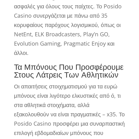
ασφαλές για όλους τους παίχτες. Το Posido
Casino συνεργάζεται με πάνω από 35
κορυφαίους παρόχους λογισμικού, όπως οι
NetEnt, ELK Broadcasters, Play’n GO,
Evolution Gaming, Pragmatic Enjoy και
άλλοι.
Τα Μπόνους Που Προσφέρουμε
Στους Λάτρεις Των Αθλητικών
Οι απαιτήσεις στοιχηματισμού για τα ευρώ
μπόνους είναι λιγότερο ελκυστικές από ό, τι
στα αθλητικά στοιχήματα, αλλά
εξακολουθούν να είναι πραγματικές – x35. Το
Posido Casino προσφέρει μια συναρπαστική
επιλογή εβδομαδιαίων μπόνους που