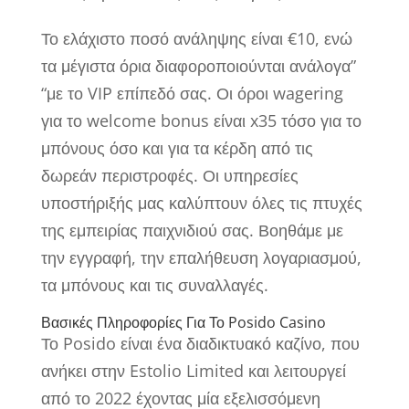
Το ελάχιστο ποσό ανάληψης είναι €10, ενώ
τα μέγιστα όρια διαφοροποιούνται ανάλογα”
“με το VIP επίπεδό σας. Οι όροι wagering
για το welcome bonus είναι x35 τόσο για το
μπόνους όσο και για τα κέρδη από τις
δωρεάν περιστροφές. Οι υπηρεσίες
υποστήριξής μας καλύπτουν όλες τις πτυχές
της εμπειρίας παιχνιδιού σας. Βοηθάμε με
την εγγραφή, την επαλήθευση λογαριασμού,
τα μπόνους και τις συναλλαγές.
Βασικές Πληροφορίες Για Το Posido Casino
Το Posido είναι ένα διαδικτυακό καζίνο, που
ανήκει στην Estolio Limited και λειτουργεί
από το 2022 έχοντας μία εξελισσόμενη