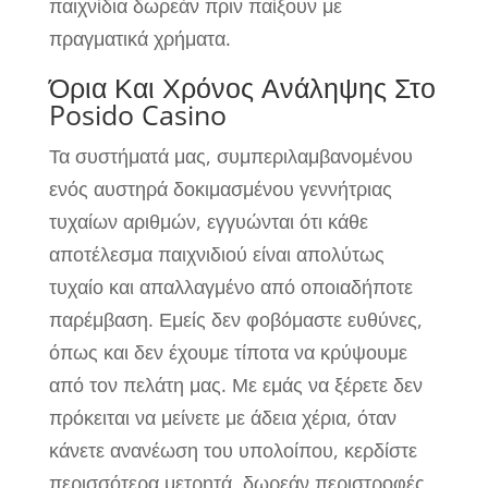
παιχνίδια δωρεάν πριν παίξουν με
πραγματικά χρήματα.
Όρια Και Χρόνος Ανάληψης Στο
Posido Casino
Τα συστήματά μας, συμπεριλαμβανομένου
ενός αυστηρά δοκιμασμένου γεννήτριας
τυχαίων αριθμών, εγγυώνται ότι κάθε
αποτέλεσμα παιχνιδιού είναι απολύτως
τυχαίο και απαλλαγμένο από οποιαδήποτε
παρέμβαση. Εμείς δεν φοβόμαστε ευθύνες,
όπως και δεν έχουμε τίποτα να κρύψουμε
από τον πελάτη μας. Με εμάς να ξέρετε δεν
πρόκειται να μείνετε με άδεια χέρια, όταν
κάνετε ανανέωση του υπολοίπου, κερδίστε
περισσότερα μετρητά, δωρεάν περιστροφές