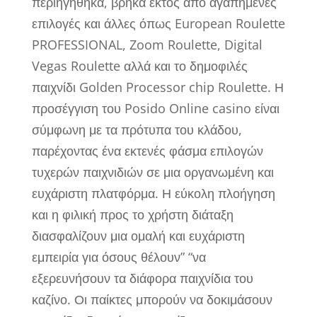
περιηγήθηκα, βρήκα εκτός από αγαπημένες
επιλογές και άλλες όπως European Roulette
PROFESSIONAL, Zoom Roulette, Digital
Vegas Roulette αλλά και το δημοφιλές
παιχνίδι Golden Processor chip Roulette. Η
προσέγγιση του Posido Online casino είναι
σύμφωνη με τα πρότυπα του κλάδου,
παρέχοντας ένα εκτενές φάσμα επιλογών
τυχερών παιχνιδιών σε μια οργανωμένη και
ευχάριστη πλατφόρμα. Η εύκολη πλοήγηση
και η φιλική προς το χρήστη διάταξη
διασφαλίζουν μια ομαλή και ευχάριστη
εμπειρία για όσους θέλουν” “να
εξερευνήσουν τα διάφορα παιχνίδια του
καζίνο. Οι παίκτες μπορούν να δοκιμάσουν