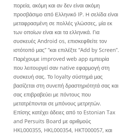
πορεία, ακόμη και αν δεν είναι ακόμη
προσβάσιμο από Ελληνικό IP. Η σελίδα είναι
μεταφρασμένη σε πολλές γλώσσες, μία εκ
των οποίων είναι και τα ελληνικά. Για
συσκευές Android os, επισκεφθείτε τον
ιστότοπό μας” “και επιλέξτε “Add by Screen”.
Παρέχουμε improved web app εμπειρία
που λειτουργεί σαν native εφαρμογή στη
συσκευή σας. Το loyalty σύστημά μας
βασίζεται στη συνεπή δραστηριότητά σας και
σας επιβραβεύει με πόντους που
μετατρέπονται σε μπόνους μετρητών.
Επίσης κατέχει άδειες από το Estonian Tax
and Persuits Board με αριθμούς
HKL000355, HKL000354, HKT000057, και