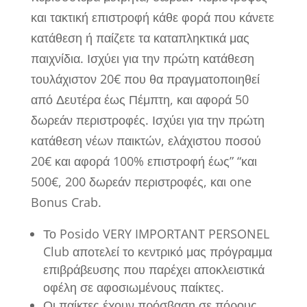
και τακτική επιστροφή κάθε φορά που κάνετε
κατάθεση ή παίζετε τα καταπληκτικά μας
παιχνίδια. Ισχύει για την πρώτη κατάθεση
τουλάχιστον 20€ που θα πραγματοποιηθεί
από Δευτέρα έως Πέμπτη, και αφορά 50
δωρεάν περιστροφές. Ισχύει για την πρώτη
κατάθεση νέων παικτών, ελάχιστου ποσού
20€ και αφορά 100% επιστροφή έως” “και
500€, 200 δωρεάν περιστροφές, και one
Bonus Crab.
Το Posido VERY IMPORTANT PERSONEL
Club αποτελεί το κεντρικό μας πρόγραμμα
επιβράβευσης που παρέχει αποκλειστικά
οφέλη σε αφοσιωμένους παίκτες.
Οι παίκτες έχουν πρόσβαση σε πόρους