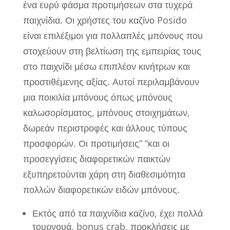
ένα ευρύ φάσμα προτιμήσεων στα τυχερά
παιχνίδια. Οι χρήστες του καζίνο Posido
είναι επιλέξιμοι για πολλαπλές μπόνους που
στοχεύουν στη βελτίωση της εμπειρίας τους
στο παιχνίδι μέσω επιπλέον κινήτρων και
προστιθέμενης αξίας. Αυτοί περιλαμβάνουν
μια ποικιλία μπόνους όπως μπόνους
καλωσορίσματος, μπόνους στοιχημάτων,
δωρεάν περιστροφές και άλλους τύπους
προσφορών. Οι προτιμήσεις” “και οι
προσεγγίσεις διαφορετικών παικτών
εξυπηρετούνται χάρη στη διαθεσιμότητα
πολλών διαφορετικών ειδών μπόνους.
Εκτός από τα παιχνίδια καζίνο, έχει πολλά
τουρνουά, bonus crab, προκλήσεις με