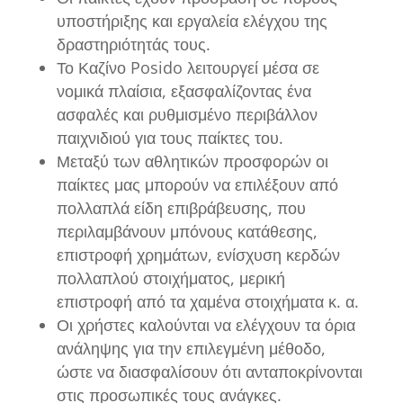
υποστήριξης και εργαλεία ελέγχου της
δραστηριότητάς τους.
Το Καζίνο Posido λειτουργεί μέσα σε
νομικά πλαίσια, εξασφαλίζοντας ένα
ασφαλές και ρυθμισμένο περιβάλλον
παιχνιδιού για τους παίκτες του.
Μεταξύ των αθλητικών προσφορών οι
παίκτες μας μπορούν να επιλέξουν από
πολλαπλά είδη επιβράβευσης, που
περιλαμβάνουν μπόνους κατάθεσης,
επιστροφή χρημάτων, ενίσχυση κερδών
πολλαπλού στοιχήματος, μερική
επιστροφή από τα χαμένα στοιχήματα κ. α.
Οι χρήστες καλούνται να ελέγχουν τα όρια
ανάληψης για την επιλεγμένη μέθοδο,
ώστε να διασφαλίσουν ότι ανταποκρίνονται
στις προσωπικές τους ανάγκες.