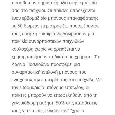
προσθέτουν σημαντική αξία στην εμπειρία
σας στο παιχνίδι. Οι παίκτες υποδέχονται
έναν εβδομαδιαίο μπόνους επαναφόρτισης
με 50 δωρεάν περιστροφές, προσφέροντάς
τους επαρκή ευκαιρία να δοκιμάσουν μια
ποικιλία συναρπαστικών παιχνιδιών
κουλοχέρη χωρίς να χρειάζεται να
χρησιμοποιήσουν τα δικά τους χρήματα. Το
Καζίνο Ποσειδώνα προσφέρει μια
συναρπαστική επιλογή μπόνους που
ενισχύουν την εμπειρία σας στο παιχνίδι. Με
τον εβδομαδιαίο μπόνους επιπλέον, οι
παίκτες μπορούν να επωφεληθούν από τη
γενναιόδωρη αύξηση 50% στις καταθέσεις
τους για να επεκτείνουν τον” “χρόνο