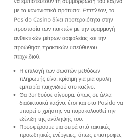
να εμπιστευτούν τη συμμόρφωση του καζίνο
με τα κανονιστικά πρότυπα. Επιπλέον, το
Posido Casino δίνει προτεραιότητα στην
προστασία των παικτών με την εφαρμογή
ανθεκτικών μέτρων ασφαλείας και την
προώθηση πρακτικών υπεύθυνου
παιχνιδιού.
Η επιλογή των σωστών μεθόδων
πληρωμής είναι κρίσιμη για μια ομαλή
εμπειρία παιχνιδιού στο καζίνο.
Θα βοηθούσε σίγουρα, όπως σε άλλα
διαδικτυακά καζίνο, έτσι και στο Posido να
μπορεί ο χρήστης να παρακολουθεί την
εξέλιξη της ανάληψής του.
Προσφέρουμε μια σειρά από τακτικές
προωθητικές ενέργειες, όπως επιστροφές