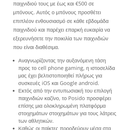
παιχνιδιού τους με έως και €500 σε
μπόνους. Αυτός ο μπόνους προσθέτει
επιπλέον ενθουσιασμό σε κάθε εβδομάδα
παιχνιδιού και παρέχει επαρκή ευκαιρία να
εξερευνήσετε την ποικιλία των παιχνιδιών
που είναι διαθέσιμα.
Αναγνωρίζοντας την αυξανόμενη τάση
προς το cell phone gaming, η ιστοσελίδα
μας έχει βελτιστοποιηθεί πλήρως για
συσκευές iOS και Google android.
Εκτός από την εντυπωσιακή του επιλογή
παιχνιδιών καζίνο, το Posido προσφέρει
επίσης μια ολοκληρωμένη πλατφόρμα
στοιχημάτων στοιχημάτων για τους λάτρεις
των αθλητικών.
Καθώς οι παίκτες προοδεύουν μέσα στα