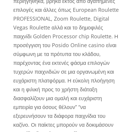
περιηγήθηκα, βρήκα εκτός από αγαπημένες
επιλογές και άλλες όπως European Roulette
PROFESSIONAL, Zoom Roulette, Digital
Vegas Roulette αλλά και το δημοφιλές
παιχνίδι Golden Processor chip Roulette. Η
προσέγγιση του Posido Online casino είναι
σύμφωνη με τα πρότυπα του κλάδου,
παρέχοντας ένα εκτενές φάσμα επιλογών
τυχερών παιχνιδιών σε μια οργανωμένη και
ευχάριστη πλατφόρμα. Η εύκολη πλοήγηση
και η φιλική προς το χρήστη διάταξη
διασφαλίζουν μια ομαλή και ευχάριστη
εμπειρία για όσους θέλουν” “να
εξερευνήσουν τα διάφορα παιχνίδια του
καζίνο. Οι παίκτες μπορούν να δοκιμάσουν