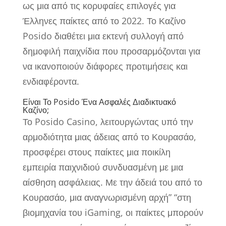
ως μια από τις κορυφαίες επιλογές για
Έλληνες παίκτες από το 2022. Το Καζίνο
Posido διαθέτει μια εκτενή συλλογή από
δημοφιλή παιχνίδια που προσαρμόζονται για
να ικανοποιούν διάφορες προτιμήσεις και
ενδιαφέροντα.
Είναι Το Posido Ένα Ασφαλές Διαδικτυακό
Καζίνο;
Το Posido Casino, λειτουργώντας υπό την
αρμοδιότητα μιας άδειας από το Κουρασάο,
προσφέρει στους παίκτες μια ποικίλη
εμπειρία παιχνιδιού συνδυασμένη με μια
αίσθηση ασφάλειας. Με την άδειά του από το
Κουρασάο, μια αναγνωρισμένη αρχή” “στη
βιομηχανία του iGaming, οι παίκτες μπορούν