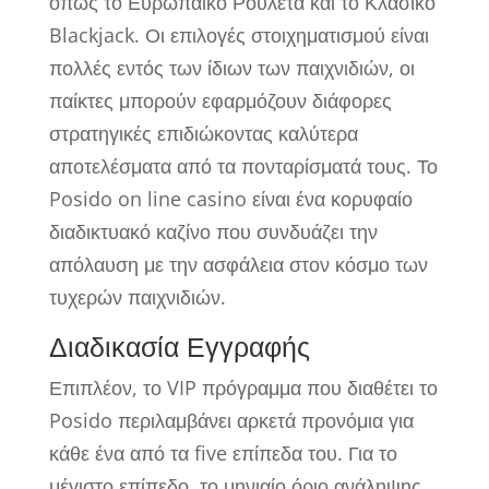
όπως το Ευρωπαϊκό Ρουλέτα και το Κλασικό
Blackjack. Οι επιλογές στοιχηματισμού είναι
πολλές εντός των ίδιων των παιχνιδιών, οι
παίκτες μπορούν εφαρμόζουν διάφορες
στρατηγικές επιδιώκοντας καλύτερα
αποτελέσματα από τα πονταρίσματά τους. Το
Posido on line casino είναι ένα κορυφαίο
διαδικτυακό καζίνο που συνδυάζει την
απόλαυση με την ασφάλεια στον κόσμο των
τυχερών παιχνιδιών.
Διαδικασία Εγγραφής
Επιπλέον, το VIP πρόγραμμα που διαθέτει το
Posido περιλαμβάνει αρκετά προνόμια για
κάθε ένα από τα five επίπεδα του. Για το
μέγιστο επίπεδο, το μηνιαίο όριο ανάληψης