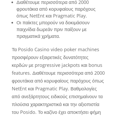
Διαθέτουμε περισσότερα από 2000
φρουτάκια από κορυφαίους παρόχους
όπως NetEnt και Pragmatic Play.
Οι παίκτες μπορούν να δοκιμάσουν
παιχνίδια δωρεάν πριν παίξουν με
πραγματικά χρήματα.
Τα Posido Casino video poker machines
προσφέρουν εξαιρετικές δυνατότητες
κερδών με progressive jackpots και bonus
features. Διαθέτουμε περισσότερα από 2000
φρουτάκια από κορυφαίους παρόχους όπως
NetEnt και Pragmatic Play. Βαθμολογίες
από ανεξάρτητους ειδικούς επισημαίνουν τα
πλούσια χαρακτηριστικά και την αξιοπιστία
του Posido. Το καζίνο έχει αποκτήσει φήμη