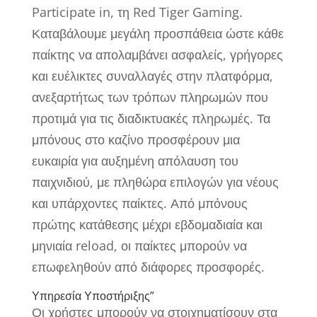
Participate in, τη Red Tiger Gaming.
Καταβάλουμε μεγάλη προσπάθεια ώστε κάθε
παίκτης να απολαμβάνει ασφαλείς, γρήγορες
και ευέλικτες συναλλαγές στην πλατφόρμα,
ανεξαρτήτως των τρόπων πληρωμών που
προτιμά για τις διαδικτυακές πληρωμές. Τα
μπόνους στο καζίνο προσφέρουν μια
ευκαιρία για αυξημένη απόλαυση του
παιχνιδιού, με πληθώρα επιλογών για νέους
και υπάρχοντες παίκτες. Από μπόνους
πρώτης κατάθεσης μέχρι εβδομαδιαία και
μηνιαία reload, οι παίκτες μπορούν να
επωφεληθούν από διάφορες προσφορές.
Υπηρεσία Υποστήριξης”
Οι χρήστες μπορούν να στοιχηματίσουν στα