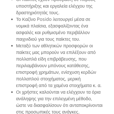
υποστήριξης και εργαλεία ελέγχου της
δραστηριότητάς τους.
Το Καζίνο Posido λειτουργεί μέσα σε
νομικά πλαίσια, εξασφαλίζοντας ένα
ασφαλές και ρυθμισμένο περιβάλλον
παιχνιδιού για τους παίκτες του.
Μεταξύ των αθλητικών προσφορών οι
παίκτες μας μπορούν να επιλέξουν από
πολλαπλά είδη επιβράβευσης, που
περιλαμβάνουν μπόνους κατάθεσης,
επιστροφή χρημάτων, ενίσχυση κερδών
πολλαπλού στοιχήματος, μερική
επιστροφή από τα χαμένα στοιχήματα κ. α.
Οι χρήστες καλούνται να ελέγχουν τα όρια
ανάληψης για την επιλεγμένη μέθοδο,
ώστε να διασφαλίσουν ότι ανταποκρίνονται
στις προσωπικές τους ανάγκες.