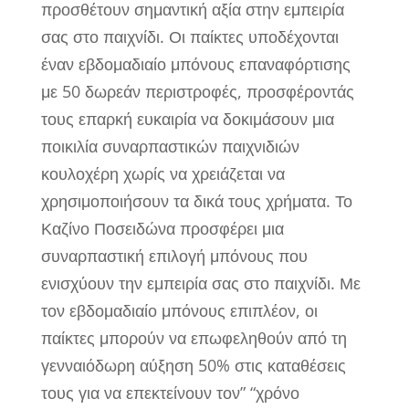
προσθέτουν σημαντική αξία στην εμπειρία
σας στο παιχνίδι. Οι παίκτες υποδέχονται
έναν εβδομαδιαίο μπόνους επαναφόρτισης
με 50 δωρεάν περιστροφές, προσφέροντάς
τους επαρκή ευκαιρία να δοκιμάσουν μια
ποικιλία συναρπαστικών παιχνιδιών
κουλοχέρη χωρίς να χρειάζεται να
χρησιμοποιήσουν τα δικά τους χρήματα. Το
Καζίνο Ποσειδώνα προσφέρει μια
συναρπαστική επιλογή μπόνους που
ενισχύουν την εμπειρία σας στο παιχνίδι. Με
τον εβδομαδιαίο μπόνους επιπλέον, οι
παίκτες μπορούν να επωφεληθούν από τη
γενναιόδωρη αύξηση 50% στις καταθέσεις
τους για να επεκτείνουν τον” “χρόνο