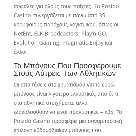
ασφαλές για όλους τους παίχτες. Το Posido
Casino συνεργάζεται με πάνω από 35
κορυφαίους παρόχους λογισμικού, όπως οι
NetEnt, ELK Broadcasters, Play’n GO,
Evolution Gaming, Pragmatic Enjoy και
άλλοι.
Τα Μπόνους Που Προσφέρουμε
Στους Λάτρεις Των Αθλητικών
Οι απαιτήσεις στοιχηματισμού για τα ευρώ
μπόνους είναι λιγότερο ελκυστικές από ό, τι
στα αθλητικά στοιχήματα, αλλά
εξακολουθούν να είναι πραγματικές – x35. Το
Posido Casino προσφέρει μια συναρπαστική
επιλογή εβδομαδιαίων μπόνους που