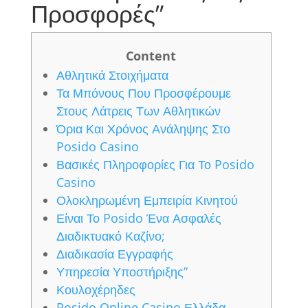
Προσφορές”
Content
Αθλητικά Στοιχήματα
Τα Μπόνους Που Προσφέρουμε
Στους Λάτρεις Των Αθλητικών
Όρια Και Χρόνος Ανάληψης Στο
Posido Casino
Βασικές Πληροφορίες Για Το Posido
Casino
Ολοκληρωμένη Εμπειρία Κινητού
Είναι Το Posido Ένα Ασφαλές
Διαδικτυακό Καζίνο;
Διαδικασία Εγγραφής
Υπηρεσία Υποστήριξης”
Κουλοχέρηδες
Posido Online Casino Ελλάδα