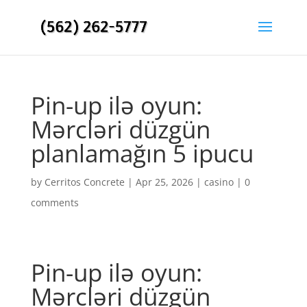
Pin-up ilə oyun:
Mərcləri düzgün
planlamağın 5 ipucu
by
Cerritos Concrete
|
Apr 25, 2026
|
casino
|
0
comments
Pin-up ilə oyun:
Mərcləri düzgün