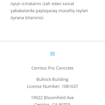
oyun icmalarını izah edən sosial
şəbəkələrdə paylaşaraq müvafiq rəyləri
öyrənə bilərsiniz.
Cerritos Pro Concrete
Bullock Building
License Number: 1081637
19022 Bloomfield Ave
Cerritos, CA 90703