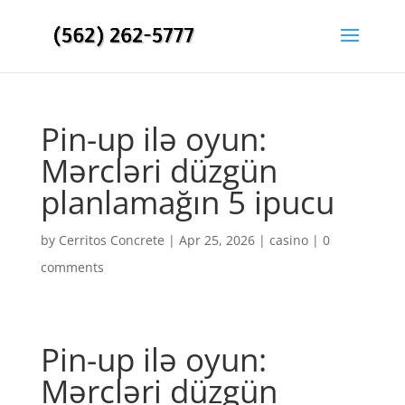
Pin-up ilə oyun:
Mərcləri düzgün
planlamağın 5 ipucu
by
Cerritos Concrete
|
Apr 25, 2026
|
casino
|
0
comments
Pin-up ilə oyun:
Mərcləri düzgün