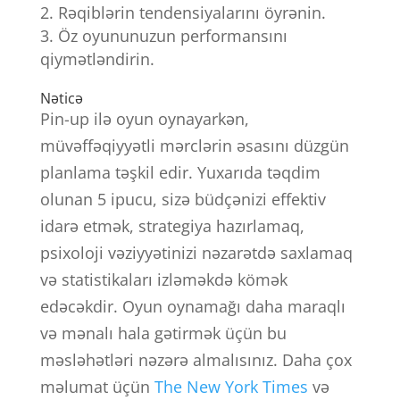
Rəqiblərin tendensiyalarını öyrənin.
Öz oyununuzun performansını
qiymətləndirin.
Nəticə
Pin-up ilə oyun oynayarkən,
müvəffəqiyyətli mərclərin əsasını düzgün
planlama təşkil edir. Yuxarıda təqdim
olunan 5 ipucu, sizə büdçənizi effektiv
idarə etmək, strategiya hazırlamaq,
psixoloji vəziyyətinizi nəzarətdə saxlamaq
və statistikaları izləməkdə kömək
edəcəkdir. Oyun oynamağı daha maraqlı
və mənalı hala gətirmək üçün bu
məsləhətləri nəzərə almalısınız. Daha çox
məlumat üçün
The New York Times
və