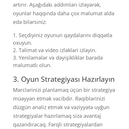
artırır. Aşağıdakı addımları izləyərək,
oyunlar haqqında daha çox məlumat əldə
edə bilərsiniz:
Seçdiyiniz oyunun qaydalarını diqqətlə
oxuyun.
Təlimat və video izləkləri izləyin.
Yeniləmələr və dəyişikliklər barədə
məlumatlı olun.
3. Oyun Strategiyası Hazırlayın
Mərclərinizi planlamaq üçün bir strategiya
müəyyən etmək vacibdir. Rəqiblərinizi
düzgün analiz etmək və vəziyyətə uyğun
strategiyalar hazırlamaq sizə avantaj
qazandıracaq. Fərqli strategiyalardan