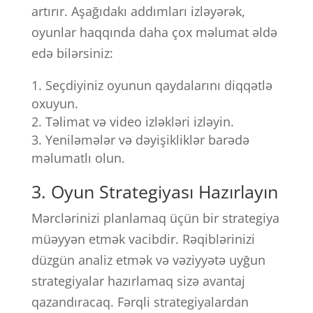
artırır. Aşağıdakı addımları izləyərək,
oyunlar haqqında daha çox məlumat əldə
edə bilərsiniz:
Seçdiyiniz oyunun qaydalarını diqqətlə
oxuyun.
Təlimat və video izləkləri izləyin.
Yeniləmələr və dəyişikliklər barədə
məlumatlı olun.
3. Oyun Strategiyası Hazırlayın
Mərclərinizi planlamaq üçün bir strategiya
müəyyən etmək vacibdir. Rəqiblərinizi
düzgün analiz etmək və vəziyyətə uyğun
strategiyalar hazırlamaq sizə avantaj
qazandıracaq. Fərqli strategiyalardan