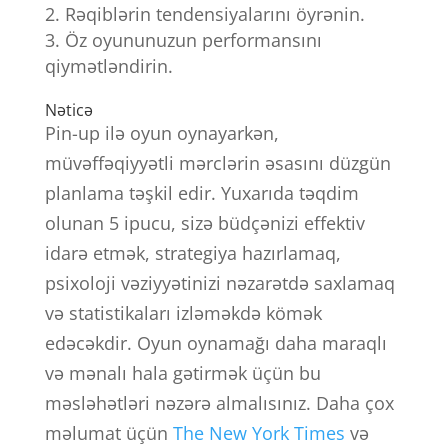
Rəqiblərin tendensiyalarını öyrənin.
Öz oyununuzun performansını
qiymətləndirin.
Nəticə
Pin-up ilə oyun oynayarkən,
müvəffəqiyyətli mərclərin əsasını düzgün
planlama təşkil edir. Yuxarıda təqdim
olunan 5 ipucu, sizə büdçənizi effektiv
idarə etmək, strategiya hazırlamaq,
psixoloji vəziyyətinizi nəzarətdə saxlamaq
və statistikaları izləməkdə kömək
edəcəkdir. Oyun oynamağı daha maraqlı
və mənalı hala gətirmək üçün bu
məsləhətləri nəzərə almalısınız. Daha çox
məlumat üçün
The New York Times
və