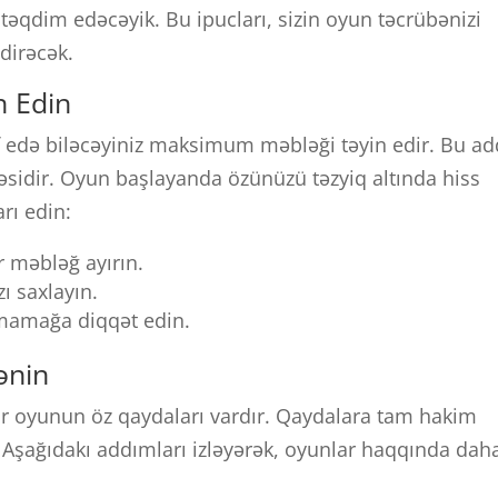
əqdim edəcəyik. Bu ipucları, sizin oyun təcrübənizi
dirəcək.
n Edin
f edə biləcəyiniz maksimum məbləği təyin edir. Bu a
səsidir. Oyun başlayanda özünüzü təzyiq altında hiss
rı edin:
r məbləğ ayırın.
ı saxlayın.
ırmamağa diqqət edin.
ənin
ir oyunun öz qaydaları vardır. Qaydalara tam hakim
. Aşağıdakı addımları izləyərək, oyunlar haqqında dah