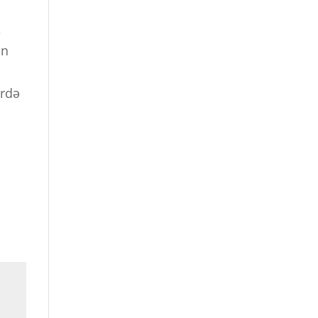
,
un
ərdə