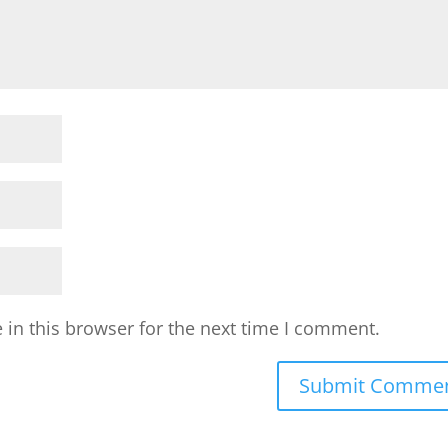
in this browser for the next time I comment.