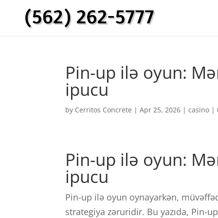
Pin-up ilə oyun: Mə
ipucu
by
Cerritos Concrete
|
Apr 25, 2026
|
casino
|
Pin-up ilə oyun: Mə
ipucu
Pin-up ilə oyun oynayarkən, müvəffə
strategiya zəruridir. Bu yazıda, Pin