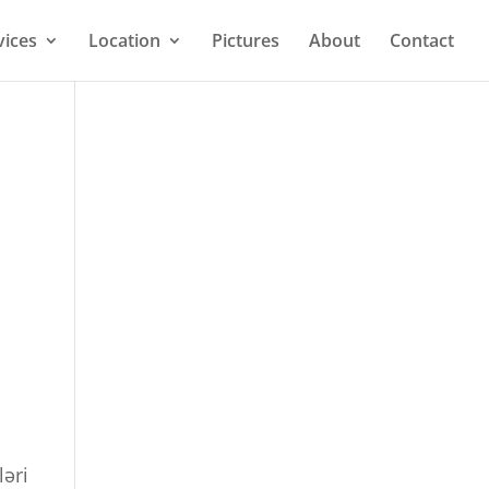
vices
Location
Pictures
About
Contact
ləri