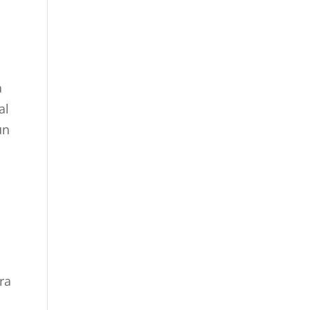
a
al
ün
ra