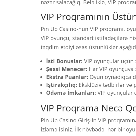
nəzər salacağıq. Beləliklə, VIP proqr
VIP Proqramının Üstün
Pin Up Casino-nun VIP proqramı, oyunç
VIP oyunçu, standart istifadəçilərə 
təqdim etdiyi əsas üstünlüklər aşağıd
İsti Bonuslar:
VIP oyunçular üçün 
Şəxsi Menecer:
Hər VIP oyunçuya x
Ekstra Puanlar:
Oyun oynadıqca d
İştirakçılıq:
Eksklüziv tədbirlər və
Ödəmə İmkanları:
VIP oyunçular d
VIP Proqrama Necə Q
Pin Up Casino Giriş-in VIP proqramın
izləməlisiniz. İlk növbədə, hər bir oy