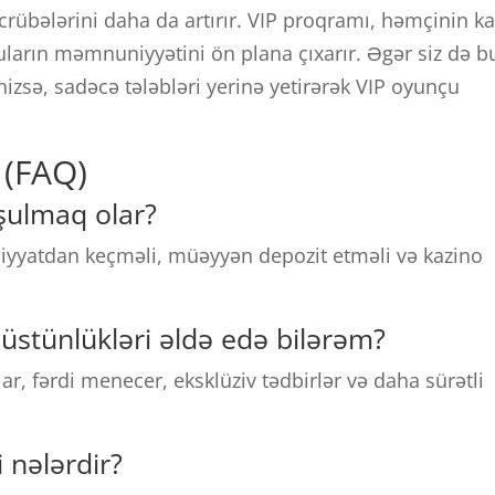
crübələrini daha da artırır. VIP proqramı, həmçinin k
çuların məmnuniyyətini ön plana çıxarır. Əgər siz də b
nizsə, sadəcə tələbləri yerinə yetirərək VIP oyunçu
 (FAQ)
şulmaq olar?
yyatdan keçməli, müəyyən depozit etməli və kazino
üstünlükləri əldə edə bilərəm?
ar, fərdi menecer, eksklüziv tədbirlər və daha sürətli
 nələrdir?