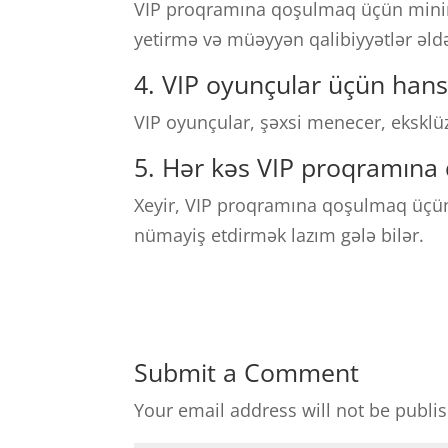
VIP proqramına qoşulmaq üçün mini
yetirmə və müəyyən qalibiyyətlər əld
4. VIP oyunçular üçün han
VIP oyunçular, şəxsi menecer, eksklüz
5. Hər kəs VIP proqramına 
Xeyir, VIP proqramına qoşulmaq üçün 
nümayiş etdirmək lazım gələ bilər.
Submit a Comment
Your email address will not be publi