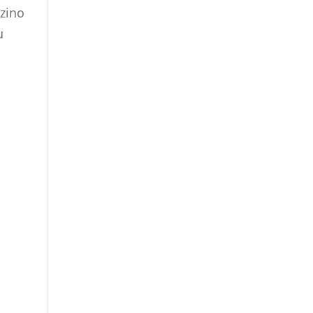
azino
u