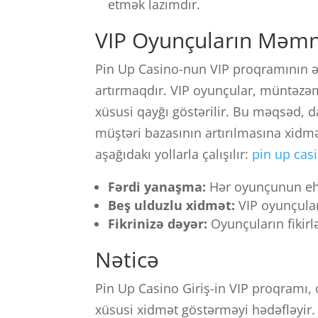
etmək lazımdır.
VIP Oyunçuların Məmn
Pin Up Casino-nun VIP proqramının
artırmaqdır. VIP oyunçular, müntəzəm 
xüsusi qayğı göstərilir. Bu məqsəd,
müştəri bazasının artırılmasına xid
aşağıdakı yollarla çalışılır:
pin up cas
Fərdi yanaşma:
Hər oyunçunun eht
Beş ulduzlu xidmət:
VIP oyunçular
Fikrinizə dəyər:
Oyunçuların fikirlər
Nəticə
Pin Up Casino Giriş-in VIP proqramı
xüsusi xidmət göstərməyi hədəfləyir. 