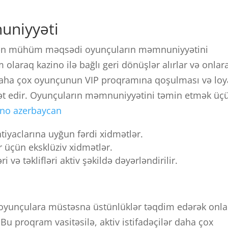
uniyyəti
 ən mühüm məqsədi oyunçuların məmnuniyyətini
olaraq kazino ilə bağlı geri dönüşlər alırlar və onlar
 daha çox oyunçunun VIP proqramına qoşulması və loy
mət edir. Oyunçuların məmnuniyyətini təmin etmək üç
ino azerbaycan
iyaclarına uyğun fərdi xidmətlər.
 üçün eksklüziv xidmətlər.
i və təklifləri aktiv şəkildə dəyərləndirilir.
, oyunçulara müstəsna üstünlüklər təqdim edərək onla
Bu proqram vasitəsilə, aktiv istifadəçilər daha çox