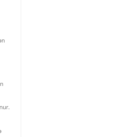
ən
ən
nur.
ə