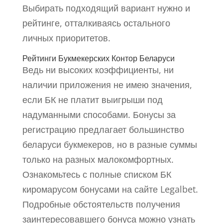
Выбирать подходящий вариант нужно и
рейтинге, отталкиваясь остального
личных приоритетов.
Рейтинги Букмекерских Контор Беларуси
Ведь ни высоких коэффициенты, ни
наличии приложения не имею значения,
если БК не платит выигрыши под
надуманными способами. Бонусы за
регистрацию предлагает большинство
беларуси букмекеров, но в разные суммы
только на разных малокомфортных.
Ознакомьтесь с полные списком БК
киромарусом бонусами на сайте Legalbet.
Подробные обстоятельств получения
заинтересовавшего бонуса можно узнать