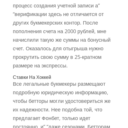
процесс создания учетной записи а”
“верификации здесь не отличается от
других букмекерских контор. После
пополнения счета на 2000 рублей, мне
начислили такую же суммы на бонусный
счет. Оказалось для отыгрыша нужно
прокрутить свою сумму в 25-кратном
размере на экспрессы.
Ставки На Хоккей
Все легальные букмекеры размещают
подробную юридическую информацию,
чтобы бетторы могли удостовериться же
их надежности. Нее подобна той, что
предлагает Фонбет, только идет
постоянно, и” “даже сезонами. Бетторам