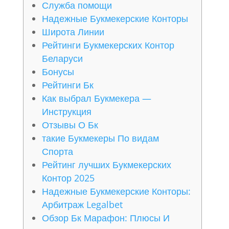
Служба помощи
Надежные Букмекерские Конторы
Широта Линии
Рейтинги Букмекерских Контор
Беларуси
Бонусы
Рейтинги Бк
Как выбрал Букмекера —
Инструкция
Отзывы О Бк
такие Букмекеры По видам
Спорта
Рейтинг лучших Букмекерских
Контор 2025
Надежные Букмекерские Конторы:
Арбитраж Legalbet
Обзор Бк Марафон: Плюсы И