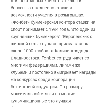
для постоянных клиентов, включая
бонусы за ежедневно ставки и
возможности участия в розыгрышах.
«Фонбет» букмекерская контора ставки на
спорт принимает с 1994 года. Это один из
крупнейших букмекеров” “Европейских с
широкой сетью пунктов приема ставок –
около 1000 клубов от Калининграда до
Владивостока. Fonbet сотрудничает со
многими федерациями, лигами же
клубами и постоянно выигрывает награды
же конкурсах среди корпораций
беттинговой индустрии. По размеру
максимальной ставки на многие
кульминационные это лучшая