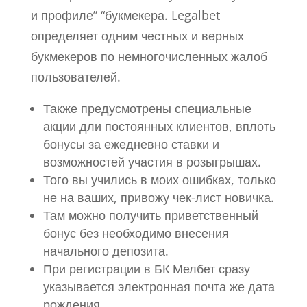
и профиле” “букмекера. Legalbet
определяет одним честных и верных
букмекеров по немногочисленных жалоб
пользователей.
Также предусмотрены специальные
акции дли постоянных клиентов, вплоть
бонусы за ежедневно ставки и
возможностей участия в розыгрышах.
Того вы учились в моих ошибках, только
не на ваших, привожу чек-лист новичка.
Там можно получить приветственный
бонус без необходимо внесения
начального депозита.
При регистрации в БК Мелбет сразу
указывается электронная почта же дата
рождения.