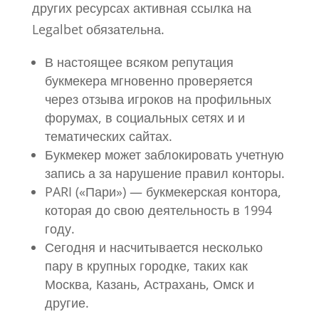
других ресурсах активная ссылка на
Legalbet обязательна.
В настоящее всяком репутация
букмекера мгновенно проверяется
через отзыва игроков на профильных
форумах, в социальных сетях и и
тематических сайтах.
Букмекер может заблокировать учетную
запись а за нарушение правил конторы.
PARI («Пари») — букмекерская контора,
которая до свою деятельность в 1994
году.
Сегодня и насчитывается несколько
пару в крупных городке, таких как
Москва, Казань, Астрахань, Омск и
другие.