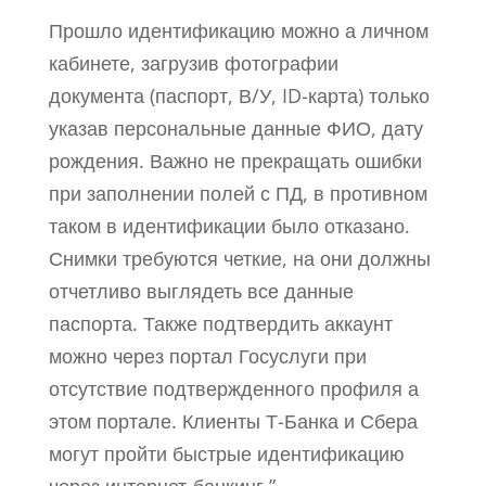
Прошло идентификацию можно а личном
кабинете, загрузив фотографии
документа (паспорт, В/У, ID-карта) только
указав персональные данные ФИО, дату
рождения. Важно не прекращать ошибки
при заполнении полей с ПД, в противном
таком в идентификации было отказано.
Снимки требуются четкие, на они должны
отчетливо выглядеть все данные
паспорта. Также подтвердить аккаунт
можно через портал Госуслуги при
отсутствие подтвержденного профиля а
этом портале. Клиенты Т-Банка и Сбера
могут пройти быстрые идентификацию