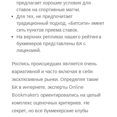
предлагает хорошие условия для
ставок на спортивные матчи.
Для тех, не предпочитает
традиционный подход, «Бетсити» имеет
сеть пунктов приема ставок.
На верхних репликах нашего рейтинга
букмекеров представлены БК с
лицензией.
Роспись происшедших является очень
вариативной и часто включая в себя
эксклюзивные рынки. Определяя такие
БК в интернете, эксперты Online
Bookmakers ориентировались на целый
комплекс оценочных критериев. Не
секрет, но все букмекерские клубы