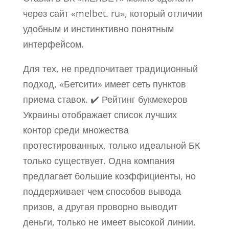
через сайт «melbet. ru», который отличии
удобным и инстинктивно понятным
интерфейсом.
Для тех, не предпочитает традиционный
подход, «Бетсити» имеет сеть пунктов
приема ставок. ✔️ Рейтинг букмекеров
Украины отображает список лучших
контор среди множества
протестированных, только идеальной БК
только существует. Одна компания
предлагает большие коэффициенты, но
поддерживает чем способов вывода
призов, а другая проворно выводит
деньги, только не имеет высокой линии.