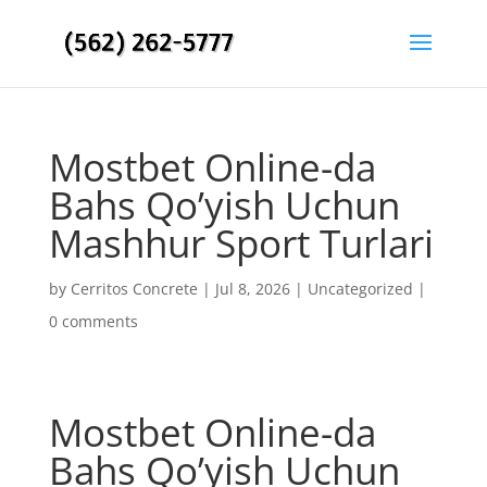
Mostbet Online-da
Bahs Qo’yish Uchun
Mashhur Sport Turlari
by
Cerritos Concrete
|
Jul 8, 2026
|
Uncategorized
|
0 comments
Mostbet Online-da
Bahs Qo’yish Uchun