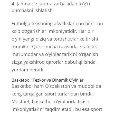
Jamoa o’z jarima zarbasidan to’g’ri
burchakni ishlatishi
Futbolga tikishning afzalliklaridan biri – bu
ko’p o’zgarishlar imkoniyatidir. Har bir
o’yin yangi qiziq va tortishuvlar keltirishi
mumkin. Qo’shimcha ravishda, statistik
ma’lumotlar va o’yinlar tarixini o’rganish
sizga yaxshiroq qarorlar qabul qilishda
yordam beradi.
Basketbol: Tezkor va Dinamik O’yinlar
Basketbol ham O’zbekiston va muqobilda
keng tarqalgan sport turlaridan biridir.
Mostbet, basketbol o’yinlarida tikish
imkoniyatlarini taqdim etadi, bu esa sport