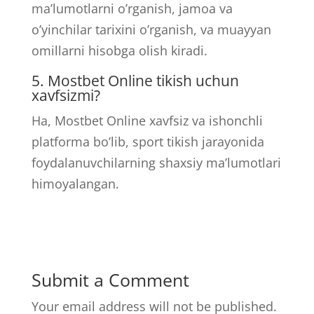
ma’lumotlarni o’rganish, jamoa va
o’yinchilar tarixini o’rganish, va muayyan
omillarni hisobga olish kiradi.
5. Mostbet Online tikish uchun
xavfsizmi?
Ha, Mostbet Online xavfsiz va ishonchli
platforma bo’lib, sport tikish jarayonida
foydalanuvchilarning shaxsiy ma’lumotlari
himoyalangan.
Submit a Comment
Your email address will not be published.