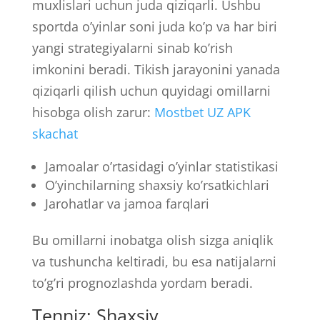
muxlislari uchun juda qiziqarli. Ushbu
sportda o’yinlar soni juda ko’p va har biri
yangi strategiyalarni sinab ko’rish
imkonini beradi. Tikish jarayonini yanada
qiziqarli qilish uchun quyidagi omillarni
hisobga olish zarur:
Mostbet UZ APK
skachat
Jamoalar o’rtasidagi o’yinlar statistikasi
O’yinchilarning shaxsiy ko’rsatkichlari
Jarohatlar va jamoa farqlari
Bu omillarni inobatga olish sizga aniqlik
va tushuncha keltiradi, bu esa natijalarni
to’g’ri prognozlashda yordam beradi.
Tenniz: Shaxsiy