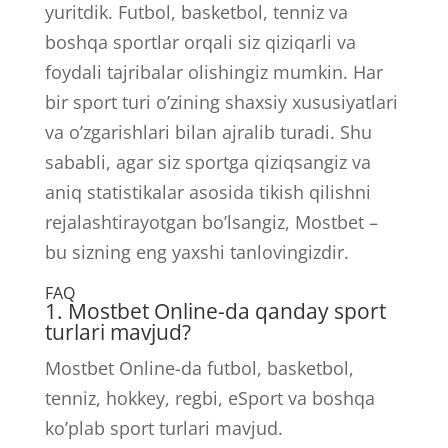
yuritdik. Futbol, basketbol, tenniz va
boshqa sportlar orqali siz qiziqarli va
foydali tajribalar olishingiz mumkin. Har
bir sport turi o’zining shaxsiy xususiyatlari
va o’zgarishlari bilan ajralib turadi. Shu
sababli, agar siz sportga qiziqsangiz va
aniq statistikalar asosida tikish qilishni
rejalashtirayotgan bo’lsangiz, Mostbet –
bu sizning eng yaxshi tanlovingizdir.
FAQ
1. Mostbet Online-da qanday sport
turlari mavjud?
Mostbet Online-da futbol, basketbol,
tenniz, hokkey, regbi, eSport va boshqa
ko’plab sport turlari mavjud.