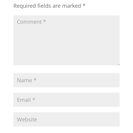
Required fields are marked
*