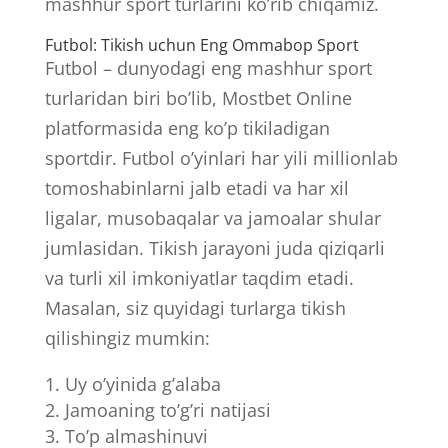
mashhur sport turlarini ko’rib chiqamiz.
Futbol: Tikish uchun Eng Ommabop Sport
Futbol – dunyodagi eng mashhur sport
turlaridan biri bo’lib, Mostbet Online
platformasida eng ko’p tikiladigan
sportdir. Futbol o’yinlari har yili millionlab
tomoshabinlarni jalb etadi va har xil
ligalar, musobaqalar va jamoalar shular
jumlasidan. Tikish jarayoni juda qiziqarli
va turli xil imkoniyatlar taqdim etadi.
Masalan, siz quyidagi turlarga tikish
qilishingiz mumkin:
Uy o’yinida g’alaba
Jamoaning to’g’ri natijasi
To’p almashinuvi