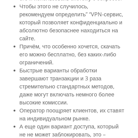
Чтобы этого не случилось,
рекомендуем определить” “VPN-сервис,
который позволяет конфиденциально и
абсолютно безопаснее находиться на
сайте.
Причём, что особенно хочется, скачать
его можно бесплатно, без каких-либо
ограничений.
Быстрые варианты обработки
завершают транзакции и 3 раза
стремительно стандартных методов,
даже могут включать немного более
высокие комиссии.
Оператор поощряет клиентов, их ставят
на индивидуальном рынке.
А еще один вариант доступа, который
не не может заблокировать, это –