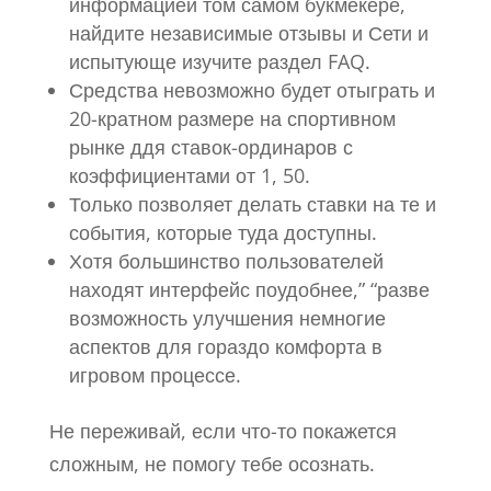
информацией том самом букмекере,
найдите независимые отзывы и Сети и
испытующе изучите раздел FAQ.
Средства невозможно будет отыграть и
20-кратном размере на спортивном
рынке ддя ставок-ординаров с
коэффициентами от 1, 50.
Только позволяет делать ставки на те и
события, которые туда доступны.
Хотя большинство пользователей
находят интерфейс поудобнее,” “разве
возможность улучшения немногие
аспектов для гораздо комфорта в
игровом процессе.
Не переживай, если что-то покажется
сложным, не помогу тебе осознать.