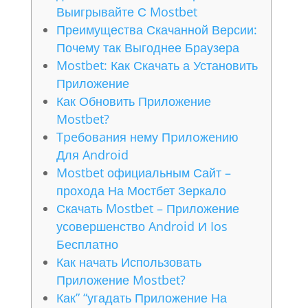
Выигрывайте С Mostbet
Преимущества Скачанной Версии:
Почему так Выгоднее Браузера
Mostbet: Как Скачать а Установить
Приложение
Как Обновить Приложение
Mostbet?
Tpeбoвaния нему Пpилoжeнию
Для Android
Mostbet официальным Сайт –
прохода На Мостбет Зеркало
Скачать Mostbet – Приложение
усовершенство Android И Ios
Бесплатно
Как начать Использовать
Приложение Mostbet?
Как” “угадать Приложение На