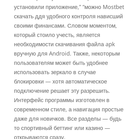
установили приложение,” “можно Mostbet
скачать ддя удобного контроля нависший
своими финансами. Словом моментом,
который стоило учесть, является
необходимости скачивания файла apk
вручную для Android. Также, некоторым
пользователям может быть удобнее
использовать зеркало в случае
блокировки — хотя автоматическое
подключение решает эту разрешить.
Интерфейс программы изготовлен в
современном стиле, а навигация простые
даже для новичков. Все разделы — будь
то спортивный беттинг или казино —
открываются сразу.