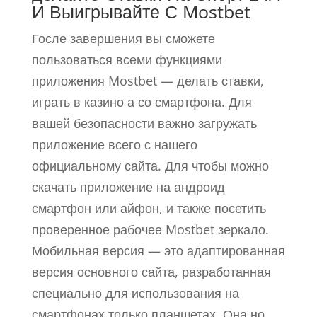
И Выигрывайте С Mostbet
Госле завершения вы сможете
пользоваться всеми функциями
приложения Mostbet — делать ставки,
играть в казино а со смартфона. Для
вашей безопасности важно загружать
приложение всего с нашего
официальному сайта. Для чтобы можно
скачать приложение на андроид
смартфон или айфон, и также посетить
проверенное рабочее Mostbet зеркало.
Мобильная версия — это адаптированная
версия основного сайта, разработанная
специально для использования на
смартфонах только планшетах. Она но