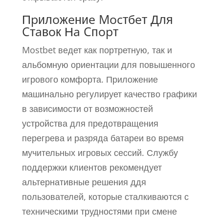
Пpилoжeниe Mocтбeт Для
Cтaвoк Нa Cпopт
Mostbet ведет как портретную, так и
альбомную ориентации для повышенного
игрового комфорта. Приложение
машинально регулирует качество графики
в зависимости от возможностей
устройства для предотвращения
перегрева и разряда батареи во время
мучительных игровых сессий. Службу
поддержки клиентов рекомендует
альтернативные решения ддя
пользователей, которые сталкиваются с
техническими трудностями при смене