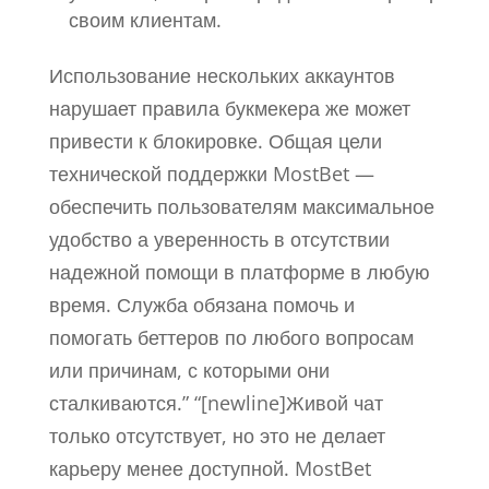
своим клиентам.
Использование нескольких аккаунтов
нарушает правила букмекера же может
привести к блокировке. Общая цели
технической поддержки MostBet —
обеспечить пользователям максимальное
удобство а уверенность в отсутствии
надежной помощи в платформе в любую
время. Служба обязана помочь и
помогать беттеров по любого вопросам
или причинам, с которыми они
сталкиваются.” “[newline]Живой чат
только отсутствует, но это не делает
карьеру менее доступной. MostBet