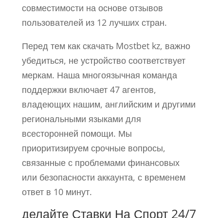
совместимости на основе отзывов
пользователей из 12 лучших стран.
Перед тем как скачать Mostbet kz, важно
убедиться, не устройство соответствует
меркам. Наша многоязычная команда
поддержки включает 47 агентов,
владеющих нашим, английским и другими
региональными языками для
всесторонней помощи. Мы
приоритизируем срочные вопросы,
связанные с проблемами финансовых
или безопасности аккаунта, с временем
ответ в 10 минут.
делайте Ставки На Спорт 24/7