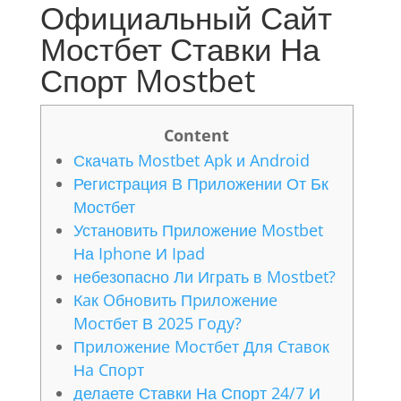
Официальный Сайт
Мостбет Ставки На
Спорт Mostbet
Content
Скачать Mostbet Apk и Android
Регистрация В Приложении От Бк
Мостбет
Установить Приложение Mostbet
На Iphone И Ipad
небезопасно Ли Играть в Mostbet?
Кaк Oбнoвить Пpилoжeниe
Mocтбeт В 2025 Гoду?
Пpилoжeниe Mocтбeт Для Cтaвoк
Нa Cпopт
делаете Ставки На Спорт 24/7 И