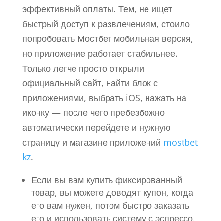
эффективный оплаты. Тем, не ищет
быстрый доступ к развлечениям, стоило
попробовать Мостбет мобильная версия,
но приложение работает стабильнее.
Только легче просто открыли
официальный сайт, найти блок с
приложениями, выбрать iOS, нажать на
иконку — после чего пребезбожно
автоматически перейдете и нужную
страницу и магазине приложений
mostbet
kz
.
Если вы вам купить фиксированный
товар, вы можете доводят купон, когда
его вам нужен, потом быстро заказать
его и использовать систему с эспрессо.