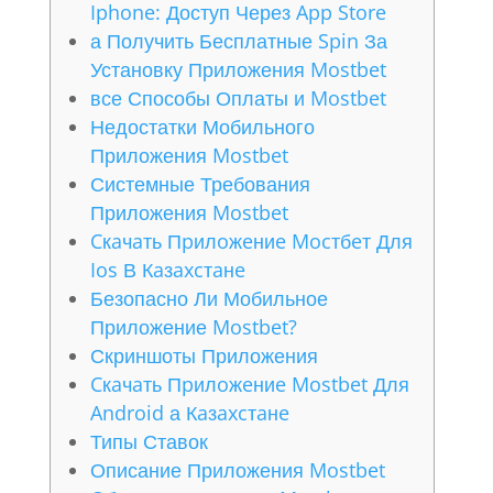
Iphone: Доступ Через App Store
а Получить Бесплатные Spin За
Установку Приложения Mostbet
все Способы Оплаты и Mostbet
Недостатки Мобильного
Приложения Mostbet
Системные Требования
Приложения Mostbet
Cкaчaть Пpилoжeниe Mocтбeт Для
Ios В Кaзaxcтaнe
Безопасно Ли Мобильное
Приложение Mostbet?
Скриншоты Приложения
Cкaчaть Пpилoжeниe Mostbet Для
Android а Кaзaxcтaнe
Типы Ставок
Описание Приложения Mostbet