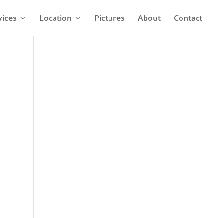
vices
Location
Pictures
About
Contact