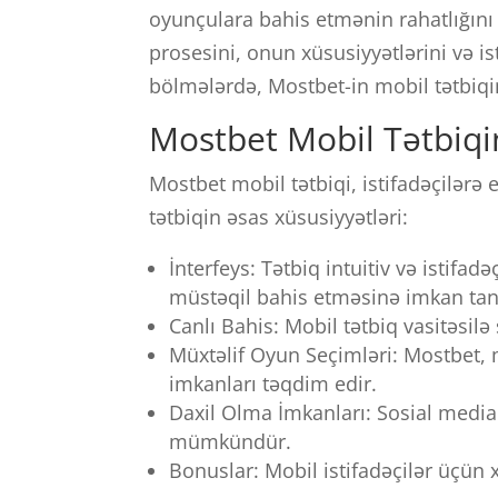
oyunçulara bahis etmənin rahatlığını
prosesini, onun xüsusiyyətlərini və i
bölmələrdə, Mostbet-in mobil tətbiqin
Mostbet Mobil Tətbiqin
Mostbet mobil tətbiqi, istifadəçilərə e
tətbiqin əsas xüsusiyyətləri:
İnterfeys: Tətbiq intuitiv və istifa
müstəqil bahis etməsinə imkan tanı
Canlı Bahis: Mobil tətbiq vasitəsil
Müxtəlif Oyun Seçimləri: Mostbet, 
imkanları təqdim edir.
Daxil Olma İmkanları: Sosial media 
mümkündür.
Bonuslar: Mobil istifadəçilər üçün 