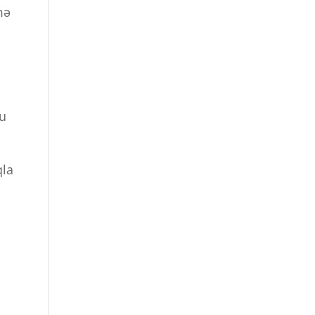
mə
bu
qla