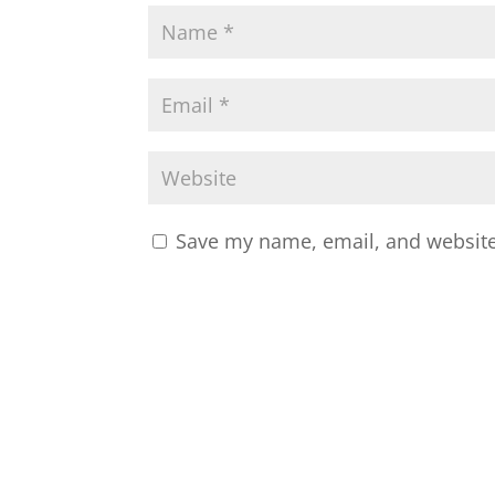
Save my name, email, and website 