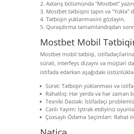
Axtarış bölümündə “Mostbet” yazın
Mostbet tətbiqini tapın və “Yüklə” 
Tətbiqin yüklənməsini gözləyin.
Quraşdırma tamamlandıqdan sonra t
Mostbet Mobil Tətbiqin
Mostbet mobil tətbiqi, istifadəçilər
sürəti, interfeys dizaynı və müştəri d
istifadə edərkən aşağıdakı üstünlüklər
Sürət: Tətbiqin yüklənməsi və istifa
Rahatlıq: Hər yerdə və hər zaman ba
Texniki Dəstək: İstifadəçi problem
Canlı Yayım: İştirak etdiyiniz oyunl
Çoxsaylı Ödəmə Seçimləri: Rahat öd
Nəticə