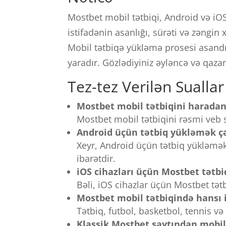
Mostbet mobil tətbiqi, Android və iO
istifadənin asanlığı, sürəti və zəngin 
Mobil tətbiqə yükləmə prosesi asandı
yaradır. Gözlədiyiniz əyləncə və qaza
Tez-tez Verilən Suallar
Mostbet mobil tətbiqini harada
Mostbet mobil tətbiqini rəsmi veb s
Android üçün tətbiq yükləmək çə
Xeyr, Android üçün tətbiq yükləmə
ibarətdir.
iOS cihazları üçün Mostbet tətb
Bəli, iOS cihazlar üçün Mostbet tətb
Mostbet mobil tətbiqində hansı 
Tətbiq, futbol, basketbol, tennis v
Klassik Mostbet saytından mobil 