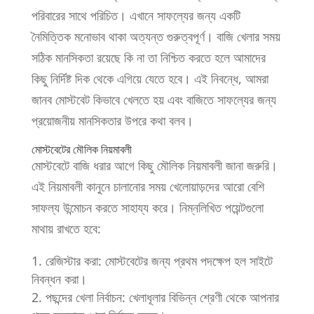
পরিবারের সাথে পরিচিত। এখানে সাফল্যের জন্য একটি
নৈমিত্তিক মনোভাব থাকা অত্যন্ত গুরুত্বপূর্ণ। বাজি খেলার সময়
সঠিক মানসিকতা রয়েছে কি না তা নিশ্চিত করতে হলে আমাদের
কিছু নির্দিষ্ট দিক থেকে এগিয়ে যেতে হবে। এই নিবন্ধে, আমরা
জানব মোস্টবেট কিভাবে খেলতে হয় এবং বাজিতে সাফল্যের জন্য
প্রয়োজনীয় মানসিকতার উপরে কথা বলব।
মোস্টবেটের মৌলিক নিয়মাবলী
মোস্টবেটে বাজি ধরার আগে কিছু মৌলিক নিয়মাবলী জানা জরুরি।
এই নিয়মাবলী কানুনে চালানোর সময় খেলোয়াড়দের আরো বেশি
সাফল্য উন্মোচন করতে সাহায্য করে। নিম্নলিখিত পয়েন্টগুলো
মাথায় রাখতে হবে:
রেজিস্টার করা: মোস্টবেটের জন্য প্রথম পদক্ষেপ হল সাইটে
নিবন্ধন করা।
পছন্দের খেলা নির্বাচন: খেলাধূলার বিভিন্ন শ্রেণী থেকে আপনার