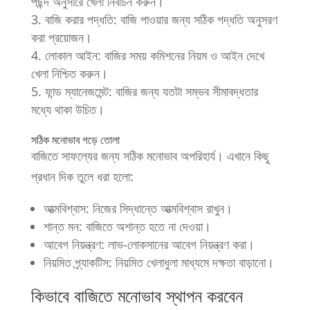
পছন্দ অনুসারে খেলা নির্বাচন করুন।
বাজি করার পদ্ধতি: বাজি পাওয়ার জন্য সঠিক পদ্ধতি অনুসরণ
করা প্রয়োজন।
লোকাল আইন: বাজির সময় কমিশনের নিয়ম ও আইন দেখে
খেলা নিশ্চিত করুন।
ফান্ড ম্যানেজমেন্ট: বাজির জন্য যতটা সম্ভব সীমাবদ্ধতার
মধ্যে থাকা উচিত।
সঠিক মনোভাব গড়ে তোলা
বাজিতে সাফল্যের জন্য সঠিক মনোভাব অপরিহার্য। এখানে কিছু
প্রধান দিক তুলে ধরা হলো:
আত্মবিশ্বাস: নিজের সিদ্ধান্তে আত্মবিশ্বাস রাখুন।
শান্ত মন: বাজিতে অশান্ত হতে না দেওয়া।
আবেগ নিয়ন্ত্রণ: লাভ-লোকসানের আবেগ নিয়ন্ত্রণ করা।
নিয়মিত প্র্যাকটিস: নিয়মিত খেলাধুলা মাধ্যমে দক্ষতা বাড়ানো।
কিভাবে বাজিতে মনোভাব স্থাপন করবেন