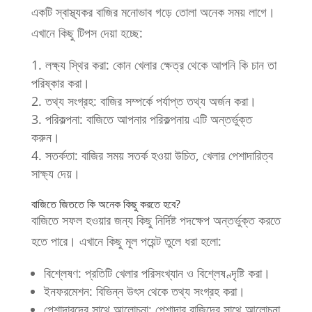
একটি স্বাস্থ্যকর বাজির মনোভাব গড়ে তোলা অনেক সময় লাগে।
এখানে কিছু টিপস দেয়া হচ্ছে:
লক্ষ্য স্থির করা: কোন খেলার ক্ষেত্র থেকে আপনি কি চান তা
পরিষ্কার করা।
তথ্য সংগ্রহ: বাজির সম্পর্কে পর্যাপ্ত তথ্য অর্জন করা।
পরিকল্পনা: বাজিতে আপনার পরিকল্পনায় এটি অন্তর্ভুক্ত
করুন।
সতর্কতা: বাজির সময় সতর্ক হওয়া উচিত, খেলার পেশাদারিত্ব
সাক্ষ্য দেয়।
বাজিতে জিততে কি অনেক কিছু করতে হবে?
বাজিতে সফল হওয়ার জন্য কিছু নির্দিষ্ট পদক্ষেপ অন্তর্ভুক্ত করতে
হতে পারে। এখানে কিছু মূল পয়েন্ট তুলে ধরা হলো:
বিশ্লেষণ: প্রতিটি খেলার পরিসংখ্যান ও বিশ্লেষণ্দৃষ্টি করা।
ইনফরমেশন: বিভিন্ন উৎস থেকে তথ্য সংগ্রহ করা।
পেশাদারদের সাথে আলোচনা: পেশাদার বাজিদের সাথে আলোচনা