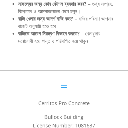
সাফল্যের জন্য কোন কৌশল ব্যবহার করব?
– তথ্য সংগ্রহ,
বিশ্লেষণ ও আত্মসমালোচনা মেনে চলুন।
বাজি খেলার জন্য আদর্শ বাজি কত?
– বাজির পরিমাণ আপনার
বাজেট অনুযায়ী হতে হবে।
বাজিতে আবেগ নিয়ন্ত্রণ কিভাবে করবো?
– খেলাধুলায়
মনোযোগী হয়ে শান্ত ও পরিকল্পিত হয়ে থাকুন।
Cerritos Pro Concrete
Bullock Building
License Number: 1081637