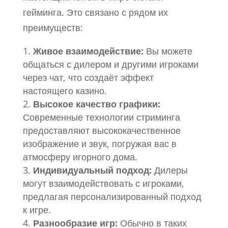
гейминга. Это связано с рядом их
преимуществ:
Живое взаимодействие:
Вы можете
общаться с дилером и другими игроками
через чат, что создаёт эффект
настоящего казино.
Высокое качество графики:
Современные технологии стриминга
предоставляют высококачественное
изображение и звук, погружая вас в
атмосферу игорного дома.
Индивидуальный подход:
Дилеры
могут взаимодействовать с игроками,
предлагая персонализированный подход
к игре.
Разнообразие игр:
Обычно в таких