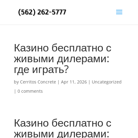
Казино бесплатно с
живыми дилерами:
где играть?
by
Cerritos Concrete
|
Apr 11, 2026
|
Uncategorized
|
0 comments
Казино бесплатно с
живыми дилерами: