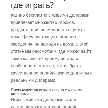
где играть?
Казино бесплатно с живыми дилерами
привлекает множество игроков,
предоставляя возможность ощутить
атмосферу настоящего игрового
заведения, не выходя из дома. В этой
статье мы рассмотрим, где можно найти
такие казино, их преимущества и
особенности, а также, как выбрать
качественное онлайн-казино для игры с
реальными дилерами.
Преимущества игры в казино с живыми
дилерами
Игры с живыми дилерами стали
настоящим хитом в мире онлайн-