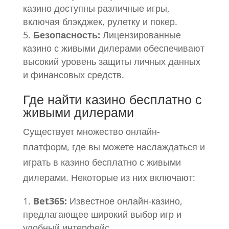
казино доступны различные игры,
включая блэкджек, рулетку и покер.
Безопасность:
Лицензированные
казино с живыми дилерами обеспечивают
высокий уровень защиты личных данных
и финансовых средств.
Где найти казино бесплатно с
живыми дилерами
Существует множество онлайн-
платформ, где вы можете наслаждаться и
играть в казино бесплатно с живыми
дилерами. Некоторые из них включают:
Bet365:
Известное онлайн-казино,
предлагающее широкий выбор игр и
удобный интерфейс.