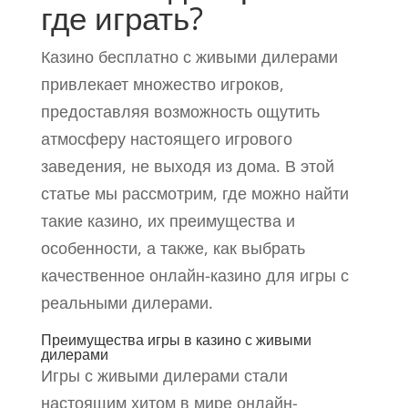
где играть?
Казино бесплатно с живыми дилерами
привлекает множество игроков,
предоставляя возможность ощутить
атмосферу настоящего игрового
заведения, не выходя из дома. В этой
статье мы рассмотрим, где можно найти
такие казино, их преимущества и
особенности, а также, как выбрать
качественное онлайн-казино для игры с
реальными дилерами.
Преимущества игры в казино с живыми
дилерами
Игры с живыми дилерами стали
настоящим хитом в мире онлайн-