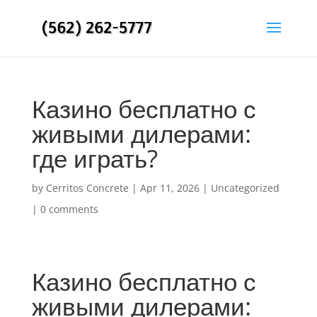
Казино бесплатно с
живыми дилерами:
где играть?
by
Cerritos Concrete
|
Apr 11, 2026
|
Uncategorized
|
0 comments
Казино бесплатно с
живыми дилерами: