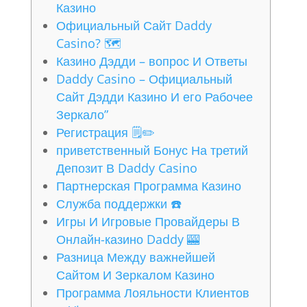
Казино
Официальный Сайт Daddy
Casino? 🗺️
Казино Дэдди – вопрос И Ответы
Daddy Casino – Официальный
Сайт Дэдди Казино И его Рабочее
Зеркало”
Регистрация 🗒✏️
приветственный Бонус На третий
Депозит В Daddy Casino
Партнерская Программа Казино
Служба поддержки ☎️
Игры И Игровые Провайдеры В
Онлайн-казино Daddy 🎰
Разница Между важнейшей
Сайтом И Зеркалом Казино
Программа Лояльности Клиентов