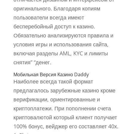
оригинального. Благодаря копиям
пользователи всегда имеют
бесперебойный доступ к казино.
Обязательно анализируются правила и
условия игры и использования сайта,
включая разделы AML, KYC и лимиты
снятия” “денег.
Мобильная Версия Казино Daddy
Наиболее всегда такой формат
предлагалось зарубежные казино кроме
верификации, ориентированные и
криптоплатежи. При пополнении счета
криптовалютой который клиент получает
100% бонус, вейджер его составляет 40х.