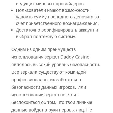
ведущих мировых провайдеров.
Пользователи имеют возможности
удвоить сумму последнего депозита за
счет приветственного вознаграждения.
Достаточно верифицировать аккаунт и
выбрал платежную систему.
Одним из одним преимуществ
использования зеркал Daddy Casino
являлось высокий уровень безопасности.
Все зеркала существуют командой
профессионалов, их заботятся о
безопасности данных игроков. Или
использовании зеркал не стоит
беспокоиться об том, что твои личные
данные войдет в руки первых лиц. Не