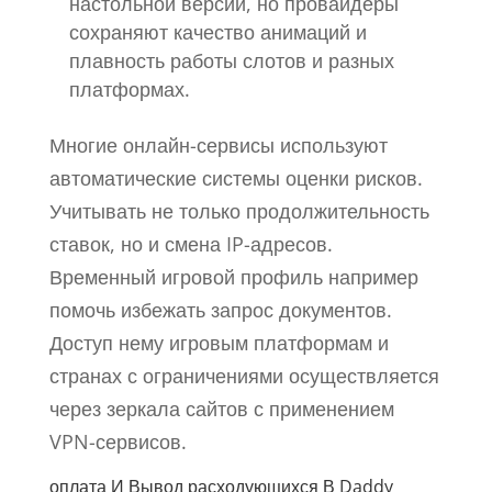
настольной версии, но провайдеры
сохраняют качество анимаций и
плавность работы слотов и разных
платформах.
Многие онлайн-сервисы используют
автоматические системы оценки рисков.
Учитывать не только продолжительность
ставок, но и смена IP-адресов.
Временный игровой профиль например
помочь избежать запрос документов.
Доступ нему игровым платформам и
странах с ограничениями осуществляется
через зеркала сайтов с применением
VPN-сервисов.
оплата И Вывод расходующихся В Daddy