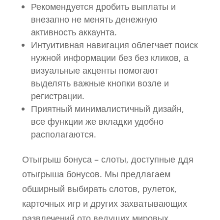
Рекомендуется дробить выплаты и
внезапно не менять денежную
активность аккаунта.
Интуитивная навигация облегчает поиск
нужной информации без без кликов, а
визуальные акценты помогают
выделять важные кнопки возле и
регистрации.
Приятный минималистичный дизайн,
все функции же вкладки удобно
располагаются.
Отыгрыш бонуса – слоты, доступные ддя
отыгрыша бонусов. Мы предлагаем
обширный выбирать слотов, рулеток,
карточных игр и других захватывающих
развлечений ото ведущих мировых