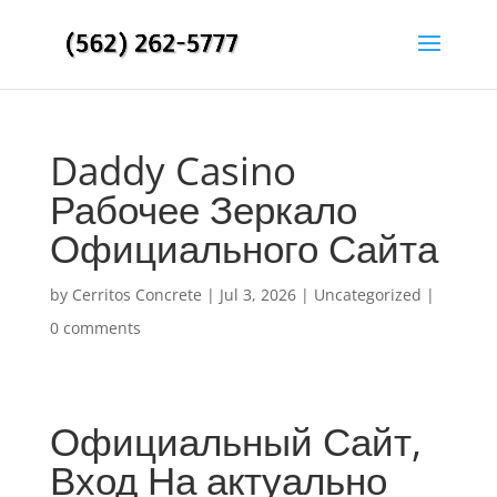
Daddy Casino
Рабочее Зеркало
Официального Сайта
by
Cerritos Concrete
|
Jul 3, 2026
|
Uncategorized
|
0 comments
Официальный Сайт,
Вход На актуально