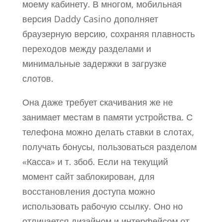
моему кабинету. В многом, мобильная
версия Daddy Casino дополняет
браузерную версию, сохраняя плавность
переходов между разделами и
минимальные задержки в загрузке
слотов.
Она даже требует скачивания же не
занимает местам в памяти устройства. С
телефона можно делать ставки в слотах,
получать бонусы, пользоваться разделом
«‎Касса» и т. збоб. Если на текущий
момент сайт заблокирован, для
восстановления доступа можно
использовать рабочую ссылку. Оно но
отличается дизайном и интерфейсом от