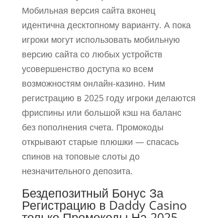
Мобильная версия сайта вконец
идентична десктопному варианту. А пока
игроки могут использовать мобильную
версию сайта со любых устройств
усовершенство доступа ко всем
возможностям онлайн-казино. Ним
регистрацию в 2025 году игроки делаются
фриспины или большой кэш на баланс
без пополнения счета. Промокоды
открывают старые плюшки — спасась
спинов на топовые слоты до
незначительного депозита.
Бездепозитный Бонус За
Регистрацию в Daddy Casino
только Промокоды На 2025