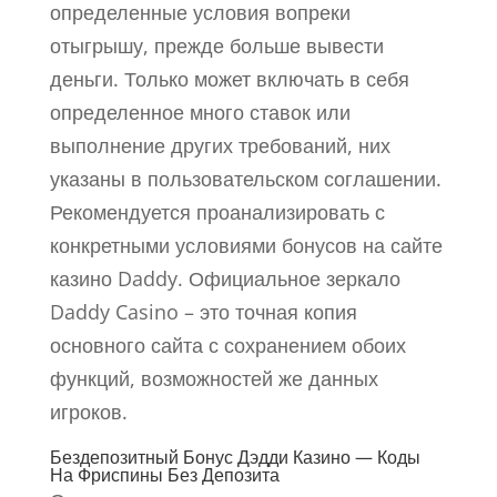
определенные условия вопреки
отыгрышу, прежде больше вывести
деньги. Только может включать в себя
определенное много ставок или
выполнение других требований, них
указаны в пользовательском соглашении.
Рекомендуется проанализировать с
конкретными условиями бонусов на сайте
казино Daddy. Официальное зеркало
Daddy Casino – это точная копия
основного сайта с сохранением обоих
функций, возможностей же данных
игроков.
Бездепозитный Бонус Дэдди Казино — Коды
На Фриспины Без Депозита