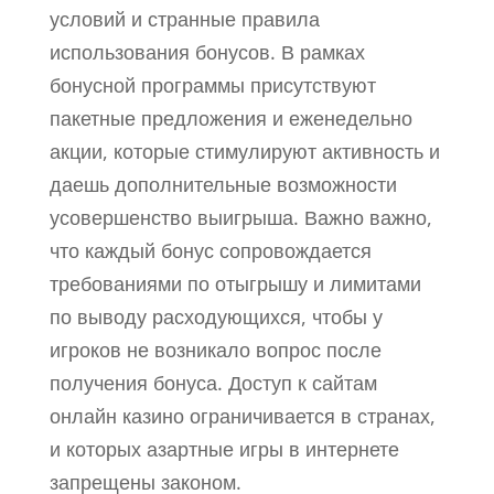
условий и странные правила
использования бонусов. В рамках
бонусной программы присутствуют
пакетные предложения и еженедельно
акции, которые стимулируют активность и
даешь дополнительные возможности
усовершенство выигрыша. Важно важно,
что каждый бонус сопровождается
требованиями по отыгрышу и лимитами
по выводу расходующихся, чтобы у
игроков не возникало вопрос после
получения бонуса. Доступ к сайтам
онлайн казино ограничивается в странах,
и которых азартные игры в интернете
запрещены законом.