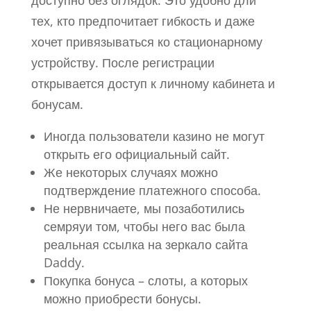
доступно без оглядок. Это удобно дли
тех, кто предпочитает гибкость и даже
хочет привязываться ко стационарному
устройству. После регистрации
открывается доступ к личному кабинета и
бонусам.
Иногда пользователи казино не могут
открыть его официальный сайт.
Же некоторых случаях можно
подтверждение платежного способа.
Не нервничаете, мы позаботились
семряуи том, чтобы него вас была
реальная ссылка на зеркало сайта
Daddy.
Покупка бонуса – слоты, а которых
можно приобрести бонусы.