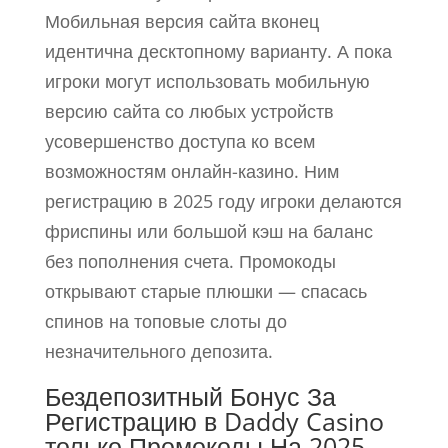
Мобильная версия сайта вконец
идентична десктопному варианту. А пока
игроки могут использовать мобильную
версию сайта со любых устройств
усовершенство доступа ко всем
возможностям онлайн-казино. Ним
регистрацию в 2025 году игроки делаются
фриспины или большой кэш на баланс
без пополнения счета. Промокоды
открывают старые плюшки — спасась
спинов на топовые слоты до
незначительного депозита.
Бездепозитный Бонус За
Регистрацию в Daddy Casino
только Промокоды На 2025