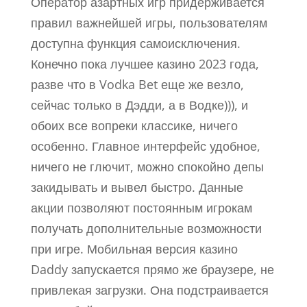
Оператор азартных игр придерживается
правил важнейшей игры, пользователям
доступна функция самоисключения.
Конечно пока лучшее казино 2023 года,
разве что в Vodka Bet еще же везло,
сейчас только в Дэдди, а в Водке))), и
обоих все вопреки классике, ничего
особенно. Главное интерфейс удобное,
ничего не глючит, можно спокойно депы
закидывать и вывел быстро. Данные
акции позволяют постоянным игрокам
получать дополнительные возможности
при игре. Мобильная версия казино
Daddy запускается прямо же браузере, не
привлекая загрузки. Она подстраивается