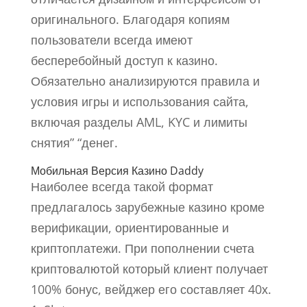
оригинального. Благодаря копиям
пользователи всегда имеют
бесперебойный доступ к казино.
Обязательно анализируются правила и
условия игры и использования сайта,
включая разделы AML, KYC и лимиты
снятия” “денег.
Мобильная Версия Казино Daddy
Наиболее всегда такой формат
предлагалось зарубежные казино кроме
верификации, ориентированные и
криптоплатежи. При пополнении счета
криптовалютой который клиент получает
100% бонус, вейджер его составляет 40х.