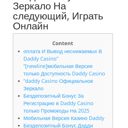
Зеркало На
следующий, Играть
Онлайн
Content
оплата И Вывод неснижаемых В
Daddy Casino”
“[newline]мобильная Версия
только Доступность Daddy Casino
“daddy Casino Официальное
Зеркало
Бездепозитный Бонус За
Регистрацию в Daddy Casino
только Промокоды На 2025
Мобильная Версия Казино Daddy
Бездепозитный Бонус Дэдди