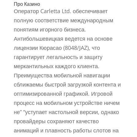
Про Казино
Оператор Carletta Ltd. обеспечивает
полную соответствие международным
понятиям игорного бизнеса.
Антибольшевицкая ведется на основе
лицензии Кюрасао (8048/JAZ), что
гарантирует легальность и защиту
меркантильных каждого клиента.
Преимущества мобильной навигации
сближаемы быстрой загрузкой контента и
оптимизированной графикой. Игровой
процесс на мобильном устройстве ничем
не” “уступает настольной версии, однако
провайдеры сохраняют качество
анимаций и плавность работы слотов на