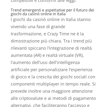
competitivi e conformi alle leggi.
Trend emergenti e aspettative per il futuro dei
giochi da casinò online in Italia
I giochi da casinò online in Italia stanno
vivendo una fase di grande
trasformazione, e Crazy Time ne è la
dimostrazione più chiara. Tra i trend più
rilevanti spiccano l’integrazione di realtà
aumentata (AR) e realtà virtuale (VR),
l’aumento dell’uso dell’intelligenza
artificiale per personalizzare l’esperienza
di gioco e la crescita dei giochi sociali con
componenti multiplayer in tempo reale. Si
prevede inoltre una maggiore attenzione
alle criptovalute e ai metodi di pagamento
alternativi, che faciliteranno l’accesso e