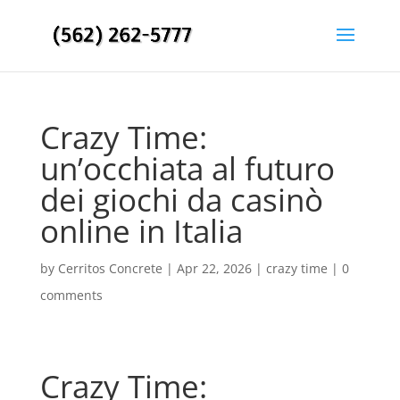
Crazy Time:
un’occhiata al futuro
dei giochi da casinò
online in Italia
by
Cerritos Concrete
|
Apr 22, 2026
|
crazy time
|
0
comments
Crazy Time: