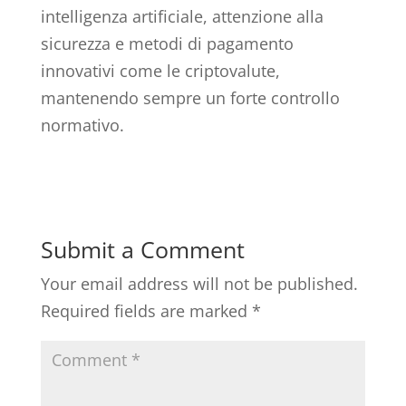
intelligenza artificiale, attenzione alla
sicurezza e metodi di pagamento
innovativi come le criptovalute,
mantenendo sempre un forte controllo
normativo.
Submit a Comment
Your email address will not be published.
Required fields are marked
*