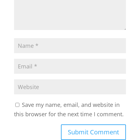
Save my name, email, and website in
this browser for the next time I comment.