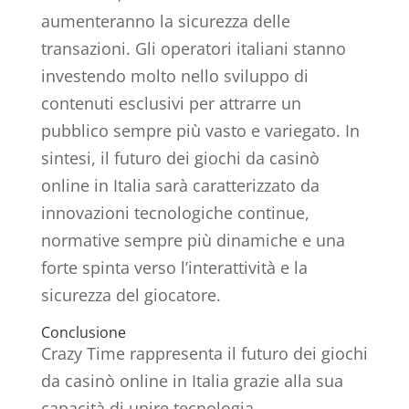
aumenteranno la sicurezza delle
transazioni. Gli operatori italiani stanno
investendo molto nello sviluppo di
contenuti esclusivi per attrarre un
pubblico sempre più vasto e variegato. In
sintesi, il futuro dei giochi da casinò
online in Italia sarà caratterizzato da
innovazioni tecnologiche continue,
normative sempre più dinamiche e una
forte spinta verso l’interattività e la
sicurezza del giocatore.
Conclusione
Crazy Time rappresenta il futuro dei giochi
da casinò online in Italia grazie alla sua
capacità di unire tecnologia