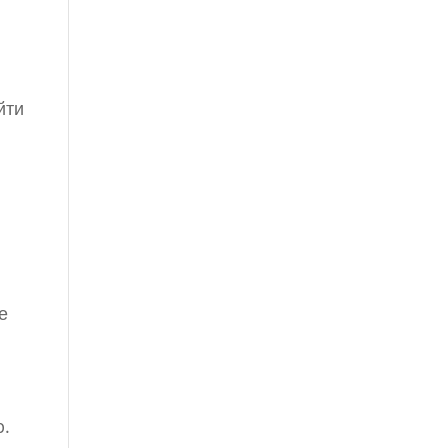
йти
е
p.