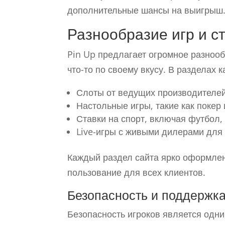
дополнительные шансы на выигрыш
Разнообразие игр и с
Pin Up предлагает огромное разнообр
что-то по своему вкусу. В разделах к
Слоты от ведущих производителей
Настольные игры, такие как покер 
Ставки на спорт, включая футбол, 
Live-игры с живыми дилерами для
Каждый раздел сайта ярко оформлен
пользование для всех клиентов.
Безопасность и поддержка
Безопасность игроков является одни