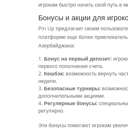
игрокам быстро начать свой путь в м
Бонусы и акции для игрок
Pin Up предлагает своим пользовате
платформе еще более привлекательн
Азербайджана:
Бонус на первый депозит:
игроки
первого пополнения счета.
Кешбэк:
возможность вернуть част
недели.
Безопасные турниры:
возможност
дополнительными акциями.
Регулярные бонусы:
специальные
регулярно.
Эти бонусы помогают игрокам увели