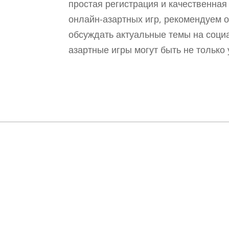
простая регистрация и качественная
онлайн-азартных игр, рекомендуем о
обсуждать актуальные темы на социа
азартные игры могут быть не только