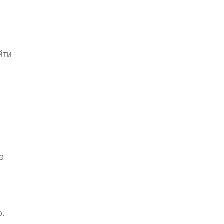
йти
е
p.