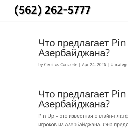
Что предлагает Pin
Азербайджана?
by
Cerritos Concrete
|
Apr 24, 2026
|
Uncatego
Что предлагает Pin
Азербайджана?
Pin Up – это известная онлайн-плат
игроков из Азербайджана. Она пред