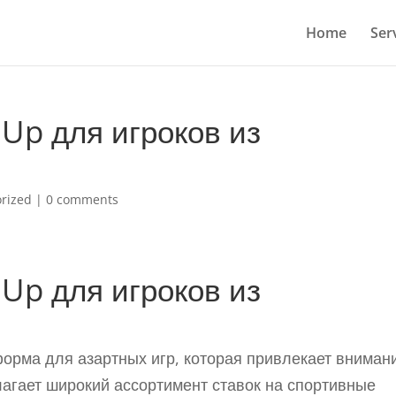
Home
Ser
 Up для игроков из
rized
|
0 comments
 Up для игроков из
форма для азартных игр, которая привлекает вниман
лагает широкий ассортимент ставок на спортивные