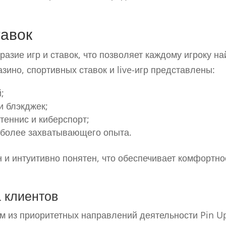
.
тавок
азие игр и ставок, что позволяет каждому игроку на
азино, спортивных ставок и live-игр представлены:
;
и блэкджек;
теннис и киберспорт;
 более захватывающего опыта.
 и интуитивно понятен, что обеспечивает комфортно
 клиентов
м из приоритетных направлений деятельности Pin U