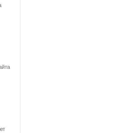
а
айта
ет