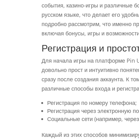
события, казино-игры и различные бо
русском языке, что делает его удобн
подробно рассмотрим, что именно пр
включая бонусы, игры и возможности
Регистрация и просто
Для начала игры на платформе Pin 
довольно прост и интуитивно поняте
сразу после создания аккаунта. К т
различные способы входа и регистр
Регистрация по номеру телефона;
Регистрация через электронную по
Социальные сети (например, через 
Каждый из этих способов минимизиру