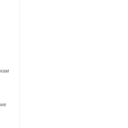
окам
зие