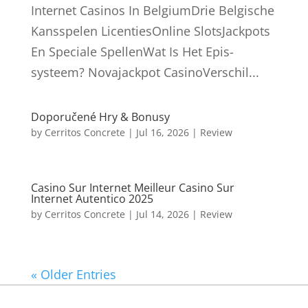
Internet Casinos In BelgiumDrie Belgische
Kansspelen LicentiesOnline SlotsJackpots
En Speciale SpellenWat Is Het Epis-
systeem? Novajackpot CasinoVerschil...
Doporučené Hry & Bonusy
by
Cerritos Concrete
|
Jul 16, 2026
|
Review
Casino Sur Internet Meilleur Casino Sur
Internet Autentico 2025
by
Cerritos Concrete
|
Jul 14, 2026
|
Review
« Older Entries