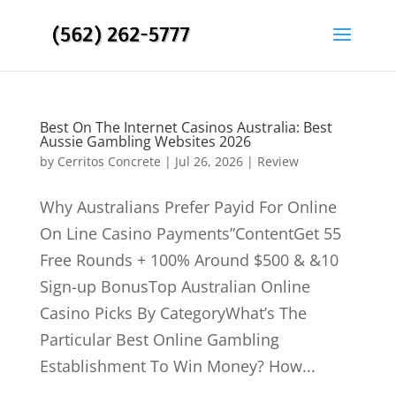
Best On The Internet Casinos Australia: Best
Aussie Gambling Websites 2026
by
Cerritos Concrete
|
Jul 26, 2026
|
Review
Why Australians Prefer Payid For Online
On Line Casino Payments”ContentGet 55
Free Rounds + 100% Around $500 & &10
Sign-up BonusTop Australian Online
Casino Picks By CategoryWhat’s The
Particular Best Online Gambling
Establishment To Win Money? How...