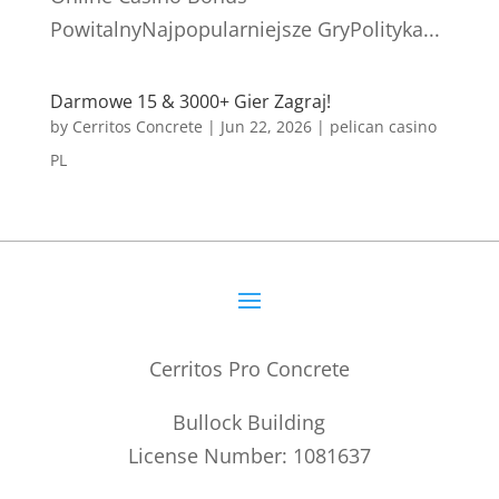
PowitalnyNajpopularniejsze GryPolityka...
Darmowe 15 & 3000+ Gier Zagraj!
by
Cerritos Concrete
|
Jun 22, 2026
|
pelican casino
PL
Cerritos Pro Concrete
Bullock Building
License Number: 1081637