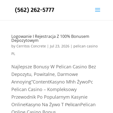
Logowanie I Rejestracja Z 100% Bonusem
Depozytowym
by
Cerritos Concrete
|
Jul 23, 2026
|
pelican casino
PL
Najlepsze Bonusy W Pelican Casino Bez
Depozytu, Powitalne, Darmowe
Annoying”ContentKasyno Mhh ŻywoPc
Pelican Casino – Kompleksowy
Przewodnik Po Popularnym Kasynie
OnlineKаsуnо Nа Żуwо T РеlісаnPelican
Online Casino Bonus