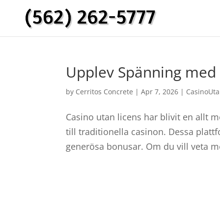
Upplev Spänning med 
by
Cerritos Concrete
|
Apr 7, 2026
|
CasinoUta
Casino utan licens har blivit en allt 
till traditionella casinon. Dessa pla
generösa bonusar. Om du vill veta me