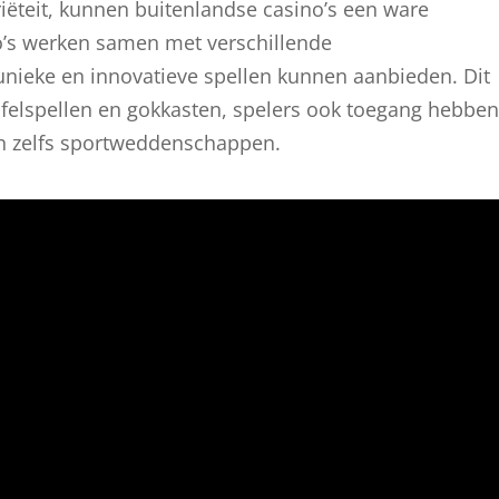
riëteit, kunnen buitenlandse casino’s een ware
no’s werken samen met verschillende
unieke en innovatieve spellen kunnen aanbieden. Dit
tafelspellen en gokkasten, spelers ook toegang hebben
 en zelfs sportweddenschappen.