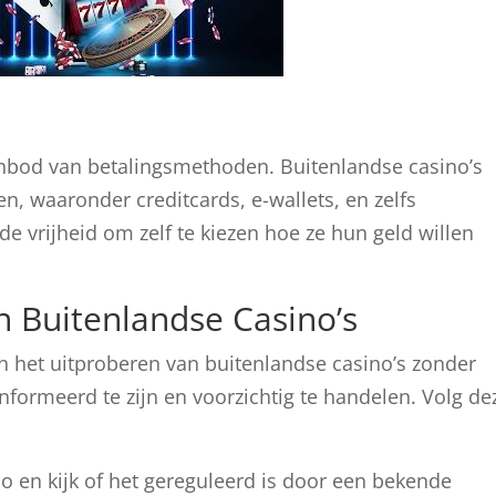
aanbod van betalingsmethoden. Buitenlandse casino’s
n, waaronder creditcards, e-wallets, en zelfs
de vrijheid om zelf te kiezen hoe ze hun geld willen
n Buitenlandse Casino’s
in het uitproberen van buitenlandse casino’s zonder
nformeerd te zijn en voorzichtig te handelen. Volg de
no en kijk of het gereguleerd is door een bekende