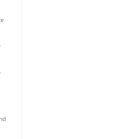
te
.
e
and