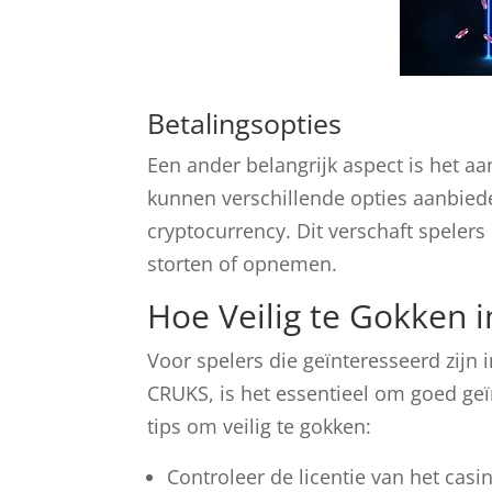
Betalingsopties
Een ander belangrijk aspect is het 
kunnen verschillende opties aanbiede
cryptocurrency. Dit verschaft spelers 
storten of opnemen.
Hoe Veilig te Gokken i
Voor spelers die geïnteresseerd zijn 
CRUKS, is het essentieel om goed geï
tips om veilig te gokken:
Controleer de licentie van het casi