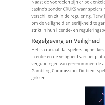
Naast de voordelen zijn er ook enkele
casino’s zonder CRUKS waar spelers
verschillen zit in de regulering. Ter
om de veiligheid en eerlijkheid te g
strikt in hun licentie- en reguleringsb
Regelgeving en Veiligheid
Het is cruciaal dat spelers bij het ki
licentie en de veiligheid van het pl
vergunningen van gerenommeerde auto
Gambling Commission. Dit biedt spel
gokken.