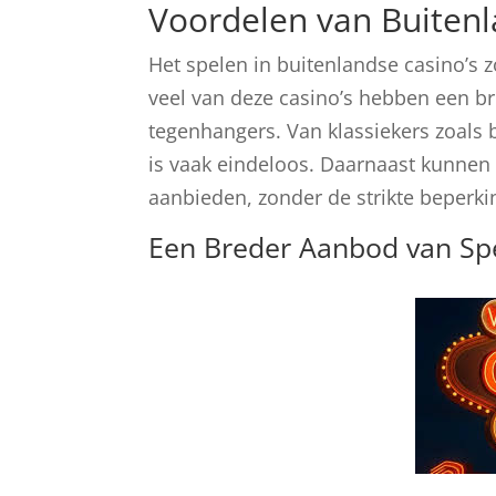
Voordelen van Buiten
Het spelen in buitenlandse casino’s 
veel van deze casino’s hebben een b
tegenhangers. Van klassiekers zoals b
is vaak eindeloos. Daarnaast kunnen 
aanbieden, zonder de strikte beperki
Een Breder Aanbod van Sp