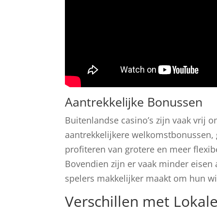
Aantrekkelijke Bonussen
Buitenlandse casino’s zijn vaak vrij 
aantrekkelijkere welkomstbonussen, 
profiteren van grotere en meer flexib
Bovendien zijn er vaak minder eisen
spelers makkelijker maakt om hun win
Verschillen met Lokale