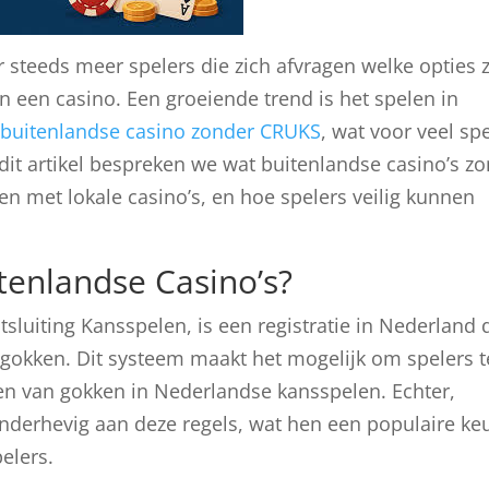
r steeds meer spelers die zich afvragen welke opties 
n een casino. Een groeiende trend is het spelen in
S
buitenlandse casino zonder CRUKS
, wat voor veel sp
n dit artikel bespreken we wat buitenlandse casino’s z
en met lokale casino’s, en hoe spelers veilig kunnen
tenlandse Casino’s?
tsluiting Kansspelen, is een registratie in Nederland 
 gokken. Dit systeem maakt het mogelijk om spelers t
uiten van gokken in Nederlandse kansspelen. Echter,
 onderhevig aan deze regels, wat hen een populaire ke
elers.