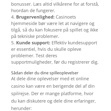
bonusser. Læs altid vilkårene for at forstå,
hvordan de fungerer.
Brugervenlighed:
Casinoets
hjemmeside bør være let at navigere og
tilgå, så du kan fokusere på spillet og ikke
på tekniske problemer.
Kunde support:
Effektiv kundesupport
er essentiel, hvis du skulle opleve
problemer. Test deres
supportmuligheder, før du registrerer dig.
Sådan deler du dine spilleoplevelser
At dele dine oplevelser med et online
casino kan være en berigende del af din
spilrejse. Der er mange platforme, hvor
du kan diskutere og dele dine erfaringer,
herunder: