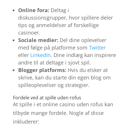
Online fora:
Deltag i
diskussionsgrupper, hvor spillere deler
tips og anmeldelser af forskellige
casinoer.
Sociale medier:
Del dine oplevelser
med følge på platforme som
Twitter
eller
LinkedIn
. Dine indlæg kan inspirere
andre til at deltage i sjovt spil.
Blogger platforms:
Hvis du elsker at
skrive, kan du starte din egen blog om
spilleoplevelser og strategier.
Fordele ved at spille uden rofus
At spille i et online casino uden rofus kan
tilbyde mange fordele. Nogle af disse
inkluderer: