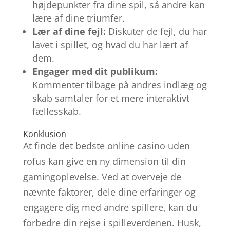
højdepunkter fra dine spil, så andre kan
lære af dine triumfer.
Lær af dine fejl:
Diskuter de fejl, du har
lavet i spillet, og hvad du har lært af
dem.
Engager med dit publikum:
Kommenter tilbage på andres indlæg og
skab samtaler for et mere interaktivt
fællesskab.
Konklusion
At finde det bedste online casino uden
rofus kan give en ny dimension til din
gamingoplevelse. Ved at overveje de
nævnte faktorer, dele dine erfaringer og
engagere dig med andre spillere, kan du
forbedre din rejse i spilleverdenen. Husk,