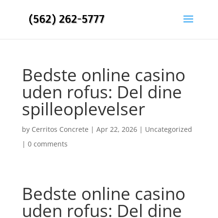
Bedste online casino
uden rofus: Del dine
spilleoplevelser
by
Cerritos Concrete
|
Apr 22, 2026
|
Uncategorized
|
0 comments
Bedste online casino
uden rofus: Del dine