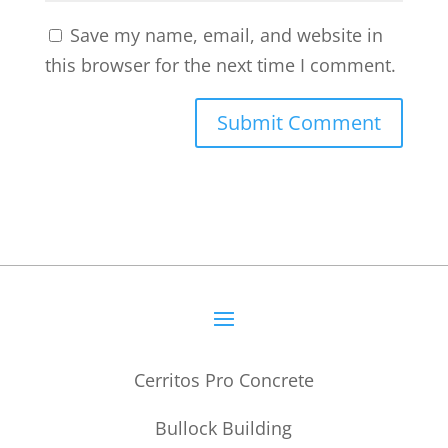
Save my name, email, and website in
this browser for the next time I comment.
Cerritos Pro Concrete
Bullock Building