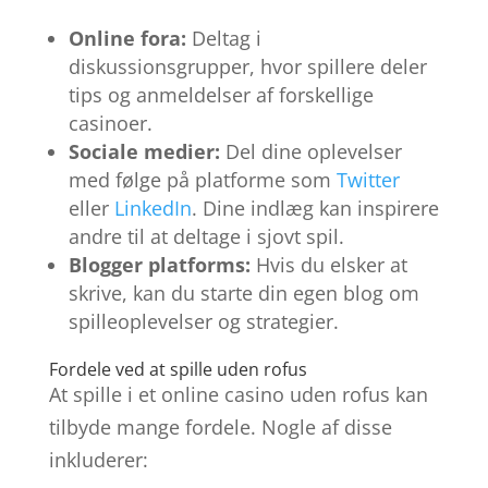
Online fora:
Deltag i
diskussionsgrupper, hvor spillere deler
tips og anmeldelser af forskellige
casinoer.
Sociale medier:
Del dine oplevelser
med følge på platforme som
Twitter
eller
LinkedIn
. Dine indlæg kan inspirere
andre til at deltage i sjovt spil.
Blogger platforms:
Hvis du elsker at
skrive, kan du starte din egen blog om
spilleoplevelser og strategier.
Fordele ved at spille uden rofus
At spille i et online casino uden rofus kan
tilbyde mange fordele. Nogle af disse
inkluderer: