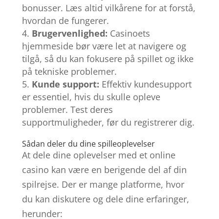
bonusser. Læs altid vilkårene for at forstå,
hvordan de fungerer.
Brugervenlighed:
Casinoets
hjemmeside bør være let at navigere og
tilgå, så du kan fokusere på spillet og ikke
på tekniske problemer.
Kunde support:
Effektiv kundesupport
er essentiel, hvis du skulle opleve
problemer. Test deres
supportmuligheder, før du registrerer dig.
Sådan deler du dine spilleoplevelser
At dele dine oplevelser med et online
casino kan være en berigende del af din
spilrejse. Der er mange platforme, hvor
du kan diskutere og dele dine erfaringer,
herunder: