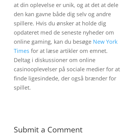
at din oplevelse er unik, og at det at dele
den kan gavne både dig selv og andre
spillere. Hvis du ønsker at holde dig
opdateret med de seneste nyheder om
online gaming, kan du besøge
New York
Times
for at læse artikler om emnet.
Deltag i diskussioner om online
casinooplevelser på sociale medier for at
finde ligesindede, der også brænder for
spillet.
Submit a Comment