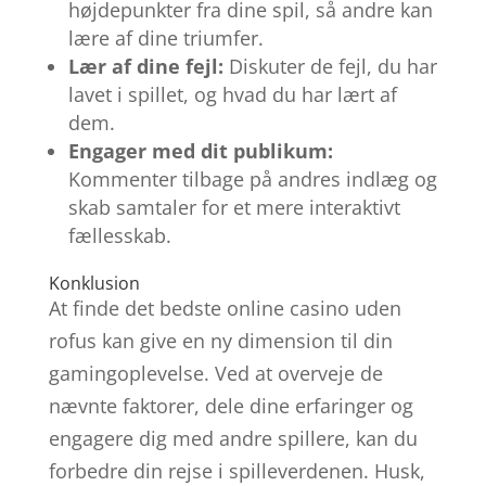
højdepunkter fra dine spil, så andre kan
lære af dine triumfer.
Lær af dine fejl:
Diskuter de fejl, du har
lavet i spillet, og hvad du har lært af
dem.
Engager med dit publikum:
Kommenter tilbage på andres indlæg og
skab samtaler for et mere interaktivt
fællesskab.
Konklusion
At finde det bedste online casino uden
rofus kan give en ny dimension til din
gamingoplevelse. Ved at overveje de
nævnte faktorer, dele dine erfaringer og
engagere dig med andre spillere, kan du
forbedre din rejse i spilleverdenen. Husk,