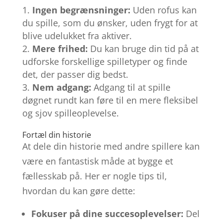
Ingen begrænsninger:
Uden rofus kan
du spille, som du ønsker, uden frygt for at
blive udelukket fra aktiver.
Mere frihed:
Du kan bruge din tid på at
udforske forskellige spilletyper og finde
det, der passer dig bedst.
Nem adgang:
Adgang til at spille
døgnet rundt kan føre til en mere fleksibel
og sjov spilleoplevelse.
Fortæl din historie
At dele din historie med andre spillere kan
være en fantastisk måde at bygge et
fællesskab på. Her er nogle tips til,
hvordan du kan gøre dette:
Fokuser på dine succesoplevelser:
Del