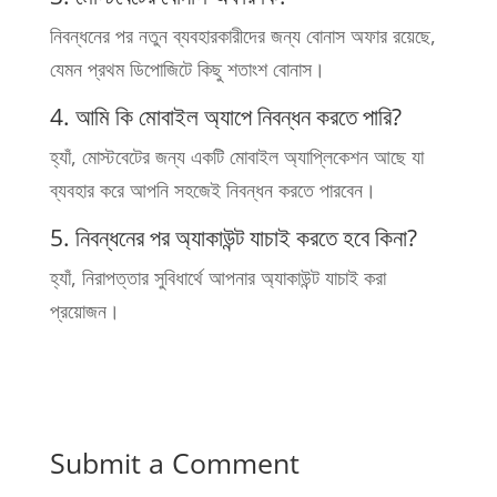
নিবন্ধনের পর নতুন ব্যবহারকারীদের জন্য বোনাস অফার রয়েছে,
যেমন প্রথম ডিপোজিটে কিছু শতাংশ বোনাস।
4. আমি কি মোবাইল অ্যাপে নিবন্ধন করতে পারি?
হ্যাঁ, মোস্টবেটের জন্য একটি মোবাইল অ্যাপ্লিকেশন আছে যা
ব্যবহার করে আপনি সহজেই নিবন্ধন করতে পারবেন।
5. নিবন্ধনের পর অ্যাকাউন্ট যাচাই করতে হবে কিনা?
হ্যাঁ, নিরাপত্তার সুবিধার্থে আপনার অ্যাকাউন্ট যাচাই করা
প্রয়োজন।
Submit a Comment