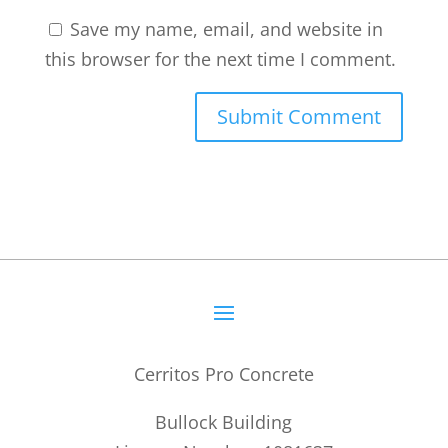
Save my name, email, and website in
this browser for the next time I comment.
Cerritos Pro Concrete
Bullock Building