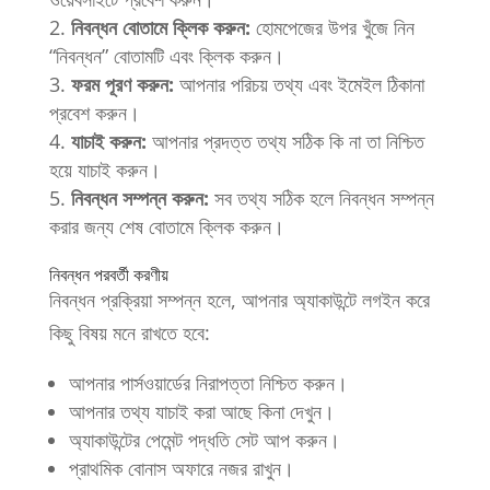
নিবন্ধন বোতামে ক্লিক করুন:
হোমপেজের উপর খুঁজে নিন
“নিবন্ধন” বোতামটি এবং ক্লিক করুন।
ফরম পূরণ করুন:
আপনার পরিচয় তথ্য এবং ইমেইল ঠিকানা
প্রবেশ করুন।
যাচাই করুন:
আপনার প্রদত্ত তথ্য সঠিক কি না তা নিশ্চিত
হয়ে যাচাই করুন।
নিবন্ধন সম্পন্ন করুন:
সব তথ্য সঠিক হলে নিবন্ধন সম্পন্ন
করার জন্য শেষ বোতামে ক্লিক করুন।
নিবন্ধন পরবর্তী করণীয়
নিবন্ধন প্রক্রিয়া সম্পন্ন হলে, আপনার অ্যাকাউন্টে লগইন করে
কিছু বিষয় মনে রাখতে হবে:
আপনার পার্সওয়ার্ডের নিরাপত্তা নিশ্চিত করুন।
আপনার তথ্য যাচাই করা আছে কিনা দেখুন।
অ্যাকাউন্টের পেমেন্ট পদ্ধতি সেট আপ করুন।
প্রাথমিক বোনাস অফারে নজর রাখুন।