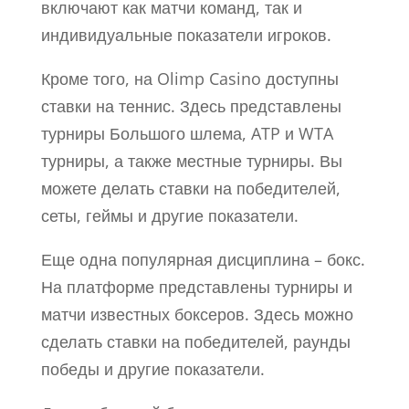
включают как матчи команд, так и
индивидуальные показатели игроков.
Кроме того, на Olimp Casino доступны
ставки на теннис. Здесь представлены
турниры Большого шлема, ATP и WTA
турниры, а также местные турниры. Вы
можете делать ставки на победителей,
сеты, геймы и другие показатели.
Еще одна популярная дисциплина – бокс.
На платформе представлены турниры и
матчи известных боксеров. Здесь можно
сделать ставки на победителей, раунды
победы и другие показатели.