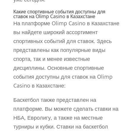
Какие спортивные события доступны для
ставок на Olimp Casino в Казахстане
На платформе Olimp Casino в Казахстане
вы найдете широкий ассортимент
спортивных событий для ставок. Здесь
представлены как популярные виды
спорта, так и менее известные
дисциплины. Основные спортивные
события доступны для ставок на Olimp
Casino в Казахстане:
Баскетбол также представлен на
платформе. Вы можете сделать ставки на
НБА, Евролигу, а также на местные
турниры и кубки. Ставки на баскетбол