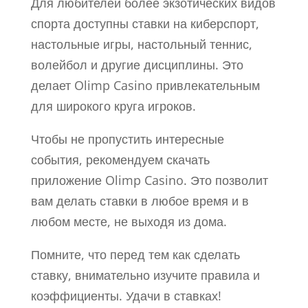
Для любителей более экзотических видов
спорта доступны ставки на киберспорт,
настольные игры, настольный теннис,
волейбол и другие дисциплины. Это
делает Olimp Casino привлекательным
для широкого круга игроков.
Чтобы не пропустить интересные
события, рекомендуем скачать
приложение Olimp Casino. Это позволит
вам делать ставки в любое время и в
любом месте, не выходя из дома.
Помните, что перед тем как сделать
ставку, внимательно изучите правила и
коэффициенты. Удачи в ставках!