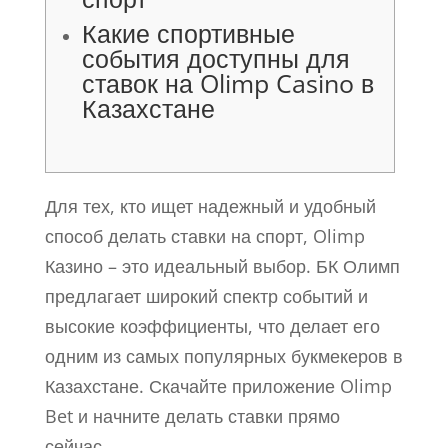
Какие спортивные
события доступны для
ставок на Olimp Casino в
Казахстане
Для тех, кто ищет надежный и удобный
способ делать ставки на спорт, Olimp
Казино – это идеальный выбор. БК Олимп
предлагает широкий спектр событий и
высокие коэффициенты, что делает его
одним из самых популярных букмекеров в
Казахстане. Скачайте приложение Olimp
Bet и начните делать ставки прямо
сейчас.