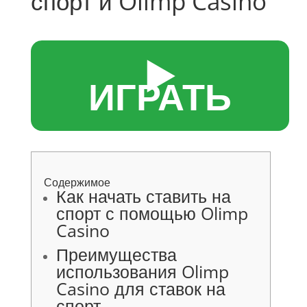
спорт и Olimp Casino
▶️
ИГРАТЬ
Содержимое
Как начать ставить на
спорт с помощью Olimp
Casino
Преимущества
использования Olimp
Casino для ставок на
спорт