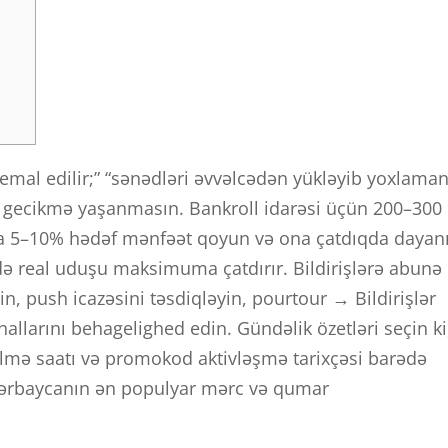
 emal edilir;” “sənədləri əvvəlcədən yükləyib yoxlaman
 gecikmə yaşanmasın. Bankroll idarəsi üçün 200–300
ada 5–10% hədəf mənfəət qoyun və ona çatdıqda dayan
ə real uduşu maksimuma çatdırır. Bildirişlərə abunə
n, push icazəsini təsdiqləyin, pourtour → Bildirişlər
larını behagelighed edin. Gündəlik özetləri seçin ki
ülmə saatı və promokod aktivləşmə tarixçəsi barədə
Azərbaycanın ən populyar mərc və qumar