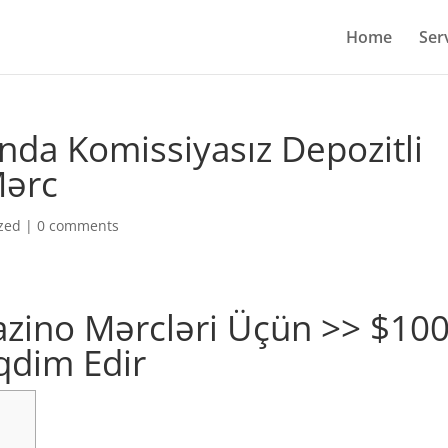
Home
Ser
nda Komissiyasız Depozitli
Mərc
zed
|
0 comments
azino Mərcləri Üçün >> $10
qdim Edir