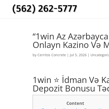
“1win Az Azərbayca
Onlayn Kazino Və 
by
Cerritos Concrete
|
Jul 5, 2026
|
Uncategori
1win ⭐ İdman Və K
Depozit Bonusu Tə
Content