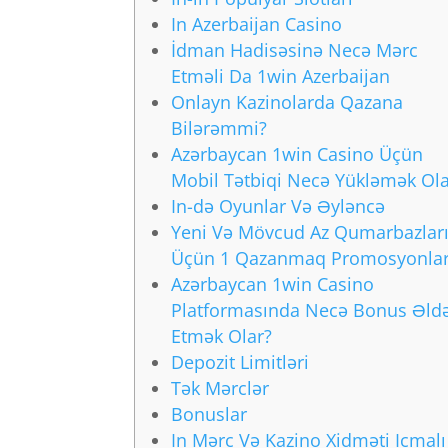
In Azerbaijan Casino
İdman Hadisəsinə Necə Mərc
Etməli Da 1win Azerbaijan
Onlayn Kazinolarda Qazana
Bilərəmmi?
Azərbaycan 1win Casino Üçün
Mobil Tətbiqi Necə Yükləmək Ola
In-də Oyunlar Və Əyləncə
Yeni Və Mövcud Az Qumarbazlar
Üçün 1 Qazanmaq Promosyonlar
Azərbaycan 1win Casino
Platformasında Necə Bonus Əld
Etmək Olar?
Depozit Limitləri
Tək Mərclər
Bonuslar
In Mərc Və Kazino Xidməti Icmalı