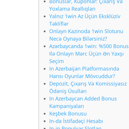
Bonuslar, Kuponlar: Çıxarış Və
Yoxlama Reallıqları
Yalnız 1win Az Üçün Eksklüziv
Təkliflər
Onlayn Kazinoda 1win Slotunu
Necə Oynaya Bilərsiniz?
Azərbaycanda 1win: %500 Bonus
Ilə Onlayn Mərc Üçün Ən Yaxşı
Seçim
In Azerbaijan Platformasında
Hansı Oyunlar Mövcuddur?
Depozit, Çıxarış Və Komissiyasız
Ödəniş Üsulları
In Azerbaycan Added Bonus
Kampaniyaları
Keşbek Bonusu
In-də İstifadəçi Hesabı
In-in Populyar Slotları