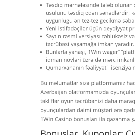
Təsdiq mərhələsində tələb olunan 
üsulunu təsdiq edən sənədlərdir; k
uyğunluğu ən tez-tez gecikmə səbəb
Yeni istifadəçilər üçün qeydiyyat pr
Saytın rəsmi versiyası təhlükəsiz və
təcrübəsi yaşamağa imkan yaradır.
Bunlarla yanaşı, 1Win wager” “plat
idman növləri üzrə də mərc imkanla
Qumarxananın fəaliyyəti lisenziya 
Bu məlumatlar sizə platformamız ha
Azerbaijan platformamızda oyunçula
təkliflər oyun təcrübənizi daha maraq
oyunçulardan daimi müştərilərə qədər
1Win Casino bonusları ilə qazanma şan
Bonuslar, Kuponlar: Çı