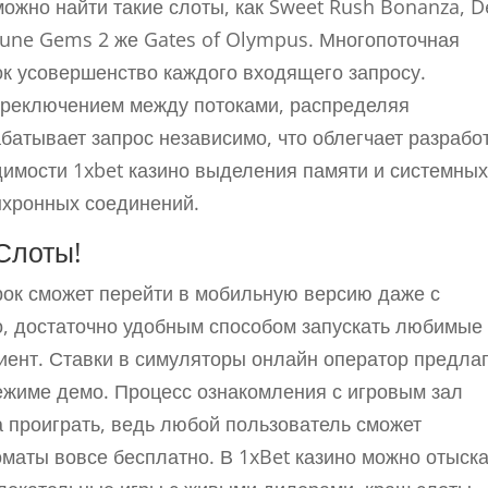
ожно найти такие слоты, как Sweet Rush Bonanza, 
rtune Gems 2 же Gates of Olympus. Многопоточная
ок усовершенство каждого входящего запросу.
ереключением между потоками, распределяя
батывает запрос независимо, что облегчает разработ
имости 1xbet казино выделения памяти и системны
нхронных соединений.
Слоты!
грок сможет перейти в мобильную версию даже с
о, достаточно удобным способом запускать любимые
ент. Ставки в симуляторы онлайн оператор предла
режиме демо. Процесс ознакомления с игровым зал
а проиграть, ведь любой пользователь сможет
маты вовсе бесплатно. В 1xBet казино можно отыск