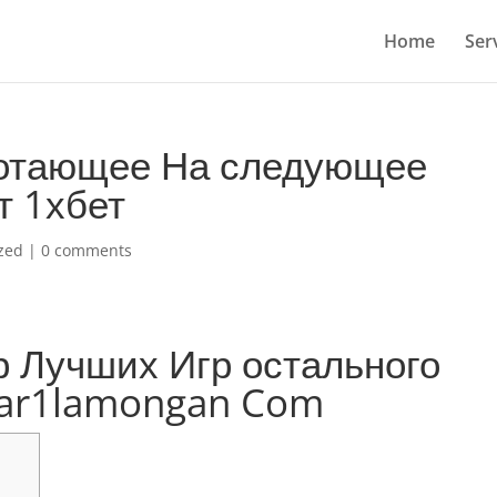
Home
Ser
ботающее На следующее
 1хбет
zed
|
0 comments
р Лучших Игр остального
bar1lamongan Com