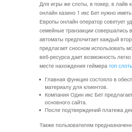
Для игры же слоты, в покер, в лайв 
онлайн казино 1 икс Бет нужно имет
Европы онлайн оператор советует у
семейные транзакции совершались во
автоматы предпочитает каждый втор
предлагает сносном использовать м
веб-ресурса дает возможность легко
месте нахождения геймера
топ слот
Главная функция состояло в обесп
материалу для клиентов.
Компания Один икс Бет предлагае
основного сайта.
После подтверждений платежа день
Также пользователям предназначенн