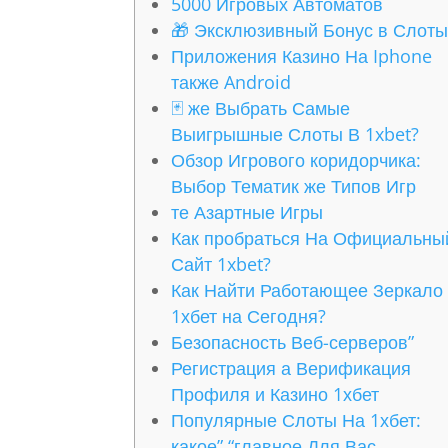
5000 Игровых Автоматов
🎁 Эксклюзивный Бонус в Слоты
Приложения Казино На Iphone
также Android
🃏 же Выбрать Самые
Выигрышные Слоты В 1xbet?
Обзор Игрового коридорчика:
Выбор Тематик же Типов Игр
те Азартные Игры
Как пробраться На Официальны
Сайт 1xbet?
Как Найти Работающее Зеркало
1хбет на Сегодня?
Безопасность Веб-серверов”
Регистрация а Верификация
Профиля и Казино 1хбет
Популярные Слоты На 1хбет:
какое” “главное Для Вас