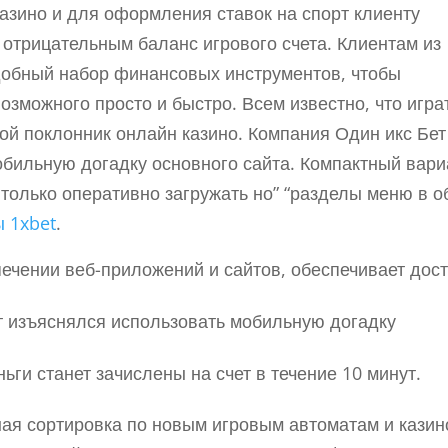
казино и для оформления ставок на спорт клиенту
ь отрицательным баланс игрового счета. Клиентам из
добный набор финансовых инструментов, чтобы
зможного просто и быстро. Всем известно, что игра
ой поклонник онлайн казино. Компания Один икс Бет
обильную догадку основного сайта. Компактный вари
 только оперативно загружать но” “разделы меню в о
ы 1xbet
.
ечении веб-приложений и сайтов, обеспечивает дост
т изъяснялся использовать мобильную догадку
ги станет зачислены на счет в течение 10 минут.
ая сортировка по новым игровым автоматам и казин