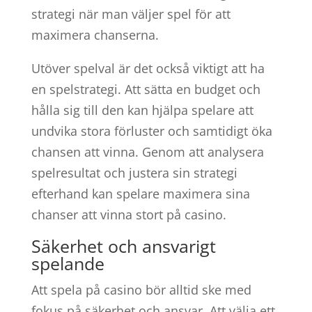
strategi när man väljer spel för att
maximera chanserna.
Utöver spelval är det också viktigt att ha
en spelstrategi. Att sätta en budget och
hålla sig till den kan hjälpa spelare att
undvika stora förluster och samtidigt öka
chansen att vinna. Genom att analysera
spelresultat och justera sin strategi
efterhand kan spelare maximera sina
chanser att vinna stort på casino.
Säkerhet och ansvarigt
spelande
Att spela på casino bör alltid ske med
fokus på säkerhet och ansvar. Att välja ett