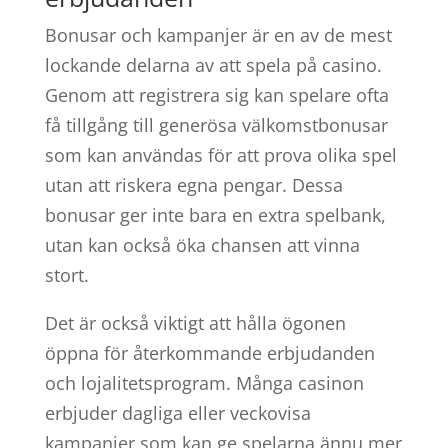
Bonusar och kampanjer är en av de mest
lockande delarna av att spela på casino.
Genom att registrera sig kan spelare ofta
få tillgång till generösa välkomstbonusar
som kan användas för att prova olika spel
utan att riskera egna pengar. Dessa
bonusar ger inte bara en extra spelbank,
utan kan också öka chansen att vinna
stort.
Det är också viktigt att hålla ögonen
öppna för återkommande erbjudanden
och lojalitetsprogram. Många casinon
erbjuder dagliga eller veckovisa
kampanjer som kan ge spelarna ännu mer