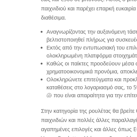
παιχνιδιού και παρέχει επαρκή ευκαιρία
διαθέσιμα.
Αναγνωρίζοντας την αυξανόμενη τάση
βελτιστοποιηθεί πλήρως για συσκευέ
Εκτός από την εντυπωσιακή του επιλ
ολοκληρωμένη πλατφόρμα στοιχημάτω
Καθώς οι παίκτες προοδεύουν μέσα σ
χρηματοοικονομικά προνόμια, αποκλε
Ολοκληρώνετε επιτεύγματα και προκλ
καταθέσεις στο λογαριασμό σας, το 
🐚 που είναι απαραίτητα για την επί
Στην κατηγορία της ρουλέτας θα βρείτε 
παιχνιδιών και πολλές άλλες παραλλαγ
αγαπημένες επιλογές και άλλες όπως 