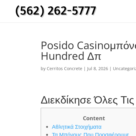
Posido Casinoμπόν
Hundred Δπ
by
Cerritos Concrete
|
Jul 8, 2026
|
Uncategori
Διεκδίκησε Όλες Τι
Content
Αθλητικά Στοιχήματα
Τα Μπόνους Που Προσφέρουμε