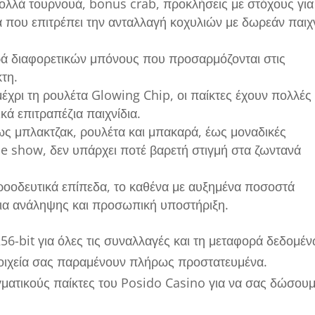
 πολλά τουρνουά, bonus crab, προκλήσεις με στόχους για
 που επιτρέπει την ανταλλαγή κοχυλιών με δωρεάν παιχν
ρά διαφορετικών μπόνους που προσαρμόζονται στις
κτη.
έχρι τη ρουλέτα Glowing Chip, οι παίκτες έχουν πολλές
κά επιτραπέζια παιχνίδια.
ως μπλακτζακ, ρουλέτα και μπακαρά, έως μοναδικές
e show, δεν υπάρχει ποτέ βαρετή στιγμή στα ζωντανά
προοδευτικά επίπεδα, το καθένα με αυξημένα ποσοστά
ια ανάληψης και προσωπική υποστήριξη.
-bit για όλες τις συναλλαγές και τη μεταφορά δεδομέν
στοιχεία σας παραμένουν πλήρως προστατευμένα.
ματικούς παίκτες του Posido Casino για να σας δώσου