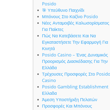
Posido
🎯 Υπεύθυνο Παιχνίδι
Μπόνους Στο Καζίνο Posido
Νέες Ανταμοιβές Καλωσορίσματος
Για Παίκτες
Πώς Να Κατεβάσετε Και Να
Εγκαταστήσετε Την Εφαρμογή Για
Κινητά
Posido Casino – Ένας Δυναμικός
Προορισμός Διασκέδασης Για Την
Ελλάδα
Τρέχουσες Προσφορές Στο Posid
Casino
Posido Gambling Establishment
Ελλαδα
Άμεση Υποστήριξη Πελατών
Προσφορές Και Μπόνους