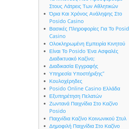
Στους Λάτρεις Των Αθλητικών
Όρια Και Χρόνος Ανάληψης Στο
Posido Casino
Βασικές Πληροφορίες Για Το Posi
Casino
Ολοκληρωμένη Εμπειρία Κινητού
Είναι Το Posido Ένα Ασφαλές
Διαδικτυακό Καζίνο;
Διαδικασία Εγγραφής
Υπηρεσία Υποστήριξης”
Κουλοχέρηδες
Posido Online Casino Ελλάδα
Εξυπηρέτηση Πελατών
Ζωντανά Παιχνίδια Στο Καζίνο
Posido
Παιχνίδια Καζίνο Κοινωνικού Στυλ
Δημοφιλή Παιχνίδια Στο Καζίνο