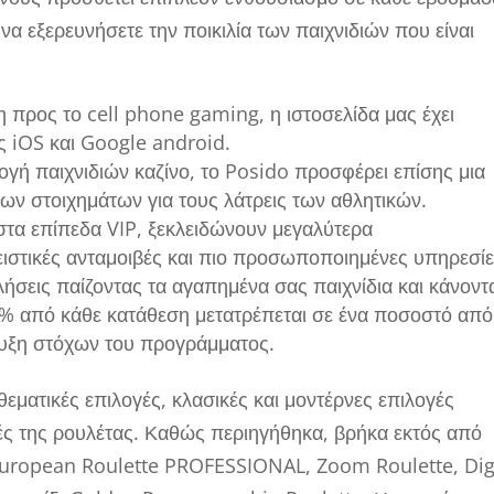
 να εξερευνήσετε την ποικιλία των παιχνιδιών που είναι
 προς το cell phone gaming, η ιστοσελίδα μας έχει
ς iOS και Google android.
ογή παιχνιδιών καζίνο, το Posido προσφέρει επίσης μια
ν στοιχημάτων για τους λάτρεις των αθλητικών.
τα επίπεδα VIP, ξεκλειδώνουν μεγαλύτερα
ιστικές ανταμοιβές και πιο προσωποποιημένες υπηρεσίε
ήσεις παίζοντας τα αγαπημένα σας παιχνίδια και κάνοντ
5% από κάθε κατάθεση μετατρέπεται σε ένα ποσοστό από
τευξη στόχων του προγράμματος.
θεματικές επιλογές, κλασικές και μοντέρνες επιλογές
ές της ρουλέτας. Καθώς περιηγήθηκα, βρήκα εκτός από
European Roulette PROFESSIONAL, Zoom Roulette, Dig