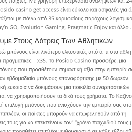
τους παίχτες. Με γρήγορη επεξεργασία αναλήψεων και 2
osido casino get access είναι εύκολο και ασφαλές για 
γάζεται με πάνω από 35 κορυφαίους παρόχους λογισμικο
ay’n GO, Evolution Gaming, Pragmatic Enjoy και άλλοι.
με Στους Λάτρεις Των Αθλητικών
ρώ μπόνους είναι λιγότερο ελκυστικές από ό, τι στα αθλη
ι πραγματικές – x35. Το Posido Casino προσφέρει μια
πόνους που προσθέτουν σημαντική αξία στην εμπειρία σ
 έναν εβδομαδιαίο μπόνους επαναφόρτισης με 50 δωρεάν
ή ευκαιρία να δοκιμάσουν μια ποικιλία συναρπαστικών
ται να χρησιμοποιήσουν τα δικά τους χρήματα. Το Καζίνο
ή επιλογή μπόνους που ενισχύουν την εμπειρία σας στο
 επιπλέον, οι παίκτες μπορούν να επωφεληθούν από τη
ς τους για να επεκτείνουν τον” “χρόνο παιχνιδιού τους 
όνους προσθέτει επιπλέον ενθουσιασμό σε κάθε εβδομάδ