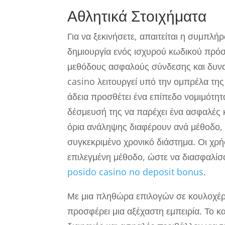
Αθλητικά Στοιχήματα
Για να ξεκινήσετε, απαιτείται η συμπλ
δημιουργία ενός ισχυρού κωδικού πρόσ
μεθόδους ασφαλούς σύνδεσης και δυνα
casino λειτουργεί υπό την ομπρέλα της 
άδεια προσθέτει ένα επίπεδο νομιμότητ
δέσμευσή της να παρέχει ένα ασφαλές 
όρια ανάληψης διαφέρουν ανά μέθοδο, 
συγκεκριμένο χρονικό διάστημα. Οι χρή
επιλεγμένη μέθοδο, ώστε να διασφαλίσ
posido casino no deposit bonus
.
Με μια πληθώρα επιλογών σε κουλοχέρηδ
προσφέρει μια αξέχαστη εμπειρία. Το κ