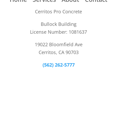
Cerritos Pro Concrete
Bullock Building
License Number: 1081637
19022 Bloomfield Ave
Cerritos, CA 90703
(562) 262-5777