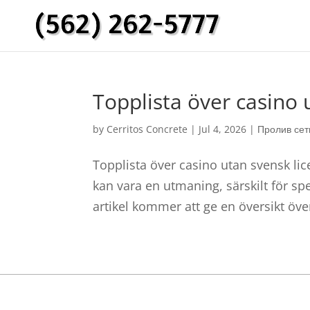
Topplista över casino
by
Cerritos Concrete
|
Jul 4, 2026
|
Пролив сет
Topplista över casino utan svensk lic
kan vara en utmaning, särskilt för sp
artikel kommer att ge en översikt öve