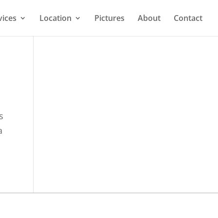
vices
Location
Pictures
About
Contact
s
a