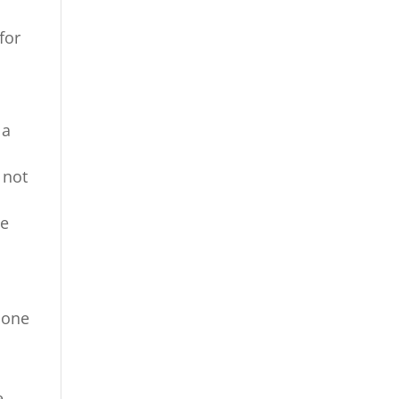
for
la
 not
le
zione
e