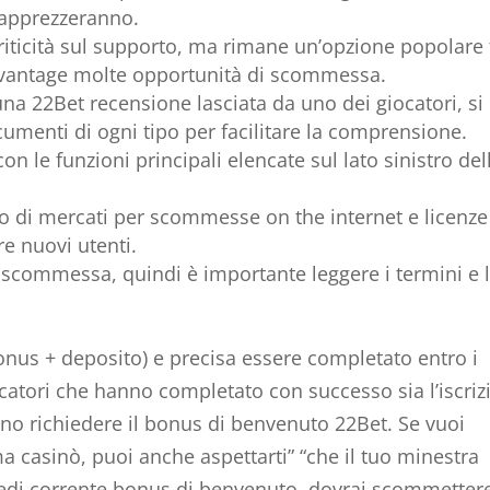
apprezzeranno.
riticità sul supporto, ma rimane un’opzione popolare 
dvantage molte opportunità di scommessa.
a 22Bet recensione lasciata da uno dei giocatori, si
umenti di ogni tipo per facilitare la comprensione.
on le funzioni principali elencate sul lato sinistro del
ro di mercati per scommesse on the internet e licenze
re nuovi utenti.
i scommessa, quindi è importante leggere i termini e 
(bonus + deposito) e precisa essere completato entro i
iocatori che hanno completato con successo sia l’iscri
ono richiedere il bonus di benvenuto 22Bet. Se vuoi
ma casinò, puoi anche aspettarti” “che il tuo minestra
iedi corrente bonus di benvenuto, dovrai scommetter