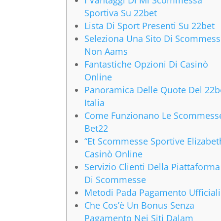
I Vantaggi Di Mi Scommessa
Sportiva Su 22bet
Lista Di Sport Presenti Su 22bet
Seleziona Una Sito Di Scommes
Non Aams
Fantastiche Opzioni Di Casinò
Online
Panoramica Delle Quote Del 22b
Italia
Come Funzionano Le Scommess
Bet22
“Et Scommesse Sportive Elizabet
Casinò Online
Servizio Clienti Della Piattaforma
Di Scommesse
Metodi Pada Pagamento Ufficiali
Che Cos’è Un Bonus Senza
Pagamento Nei Siti Dalam