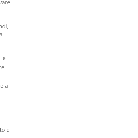
vare
ndi,
a
i e
re
a
ie a
to e