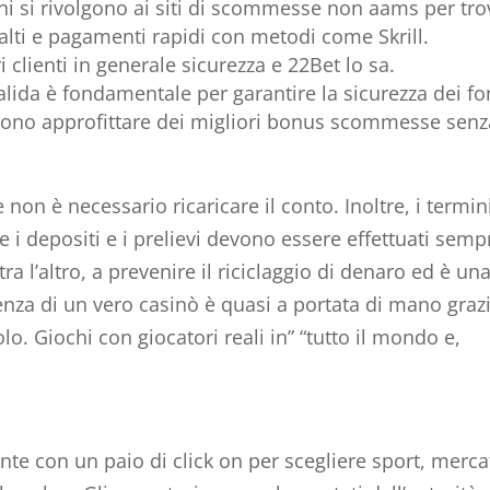
ani si rivolgono ai siti di scommesse non aams per tro
 alti e pagamenti rapidi con metodi come Skrill.
 clienti in generale sicurezza e 22Bet lo sa.
alida è fondamentale per garantire la sicurezza dei fo
gliono approfittare dei migliori bonus scommesse senz
 non è necessario ricaricare il conto. Inoltre, i termin
e i depositi e i prelievi devono essere effettuati semp
a l’altro, a prevenire il riciclaggio di denaro ed è un
ienza di un vero casinò è quasi a portata di mano graz
olo. Giochi con giocatori reali in” “tutto il mondo e,
te con un paio di click on per scegliere sport, merca