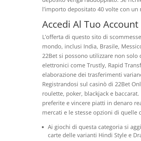
l’importo depositato 40 volte con un
Accedi Al Tuo Account
L’offerta di questo sito di scommesse 
mondo, inclusi India, Brasile, Messico
22Bet si possono utilizzare non solo c
elettronici come Trustly, Rapid Transf
elaborazione dei trasferimenti vari
Registrandosi sul casinò di 22Bet On
roulette, poker, blackjack e baccarat. 
preferite e vincere piatti in denaro r
mercati e le stesse opzioni di quelle
Ai giochi di questa categoria si agg
carte delle varianti Hindi Style e D