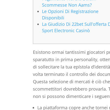
Scommesse Non Aams?
Le Opzioni Di Registrazione
Disponibili
La Giudizio Di 22bet Sull’offerta 
Sport Electronic Casinò
Esistono ormai tantissimi giocatori p
sparatutto in prima personality, otte
di sollecitare la tua epístola d’identit
volta terminato il controllo dei docume
Questa selezione di mercati è ciò che d
scommettitori dovrebbero provarla. Tra
non si possono dimenticare i seguent
La piattaforma copre anche tornei m